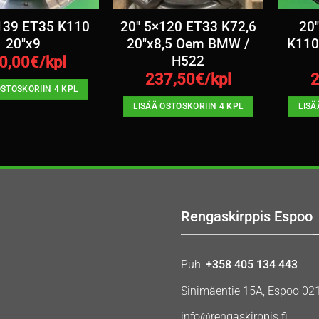
139 ET35 K110
20″ 5×120 ET33 K72,6
20
20″x9
20″x8,5 Oem BMW /
K110
H522
0,00
€/kpl
237,50
€/kpl
2
OSTOSKORIIN 4 KPL
LISÄÄ OSTOSKORIIN 4 KPL
LISÄ
Rengaskirppis Espoo
Puh:
+358 405 134 443
Sinimäentie 15A, Espoo 02
info@rengaskirppis.fi