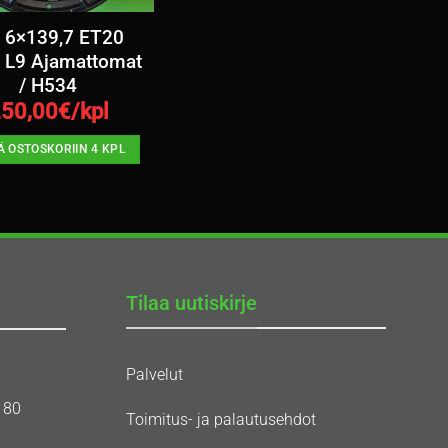
″ 6×139,7 ET20
 L9 Ajamattomat
/ H534
50,00
€/kpl
Ä OSTOSKORIIN 4 KPL
Tilaa uutiskirje
Palvelut
180
Toimitus- ja palautusehdot