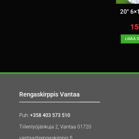
20″ 6×
15
LISÄÄ 
Rengaskirppis Vantaa
Puh:
+358 403 573 510
Tiilenlyöjänkuja 2, Vantaa 01720
vantaa@rengaskirppis.fi