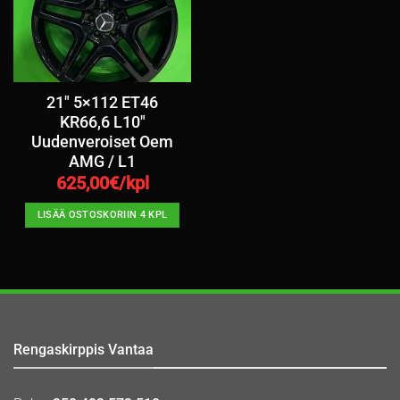
21″ 5×112 ET46
KR66,6 L10″
Uudenveroiset Oem
AMG / L1
625,00
€/kpl
LISÄÄ OSTOSKORIIN 4 KPL
Rengaskirppis Vantaa