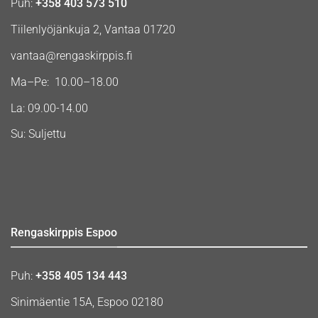
Puh:
+358 403 573 510
Tiilenlyöjänkuja 2, Vantaa 01720
vantaa@rengaskirppis.fi
Ma–Pe: 10.00–18.00
La: 09.00-14.00
Su: Suljettu
Rengaskirppis Espoo
Puh:
+358 405 134 443
Sinimäentie 15A, Espoo 02180