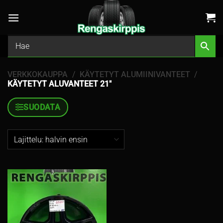
Skip
to
content
VERKKOKAUPPA
/
KÄYTETYT ALUMIINIVANTEET
/
KÄYTETYT ALUVANTEET 21″
SUODATA