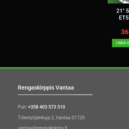
21″ 
ET5
36
LISÄÄ 
Rengaskirppis Vantaa
Puh:
+358 403 573 510
Tiilenlyöjänkuja 2, Vantaa 01720
vantaa@rengaskirppis.fi