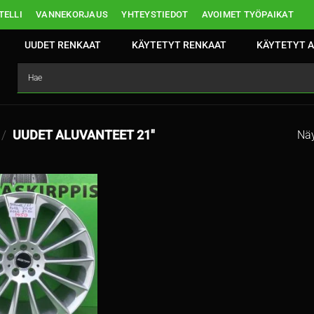
ELLI
VANNEKORJAUS
YHTEYSTIEDOT
AVOIMET TYÖPAIKAT
UUDET RENKAAT
KÄYTETYT RENKAAT
KÄYTETYT A
/
UUDET ALUVANTEET 21″
Näy