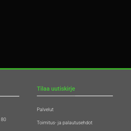
Tilaa uutiskirje
Palvelut
180
Toimitus- ja palautusehdot