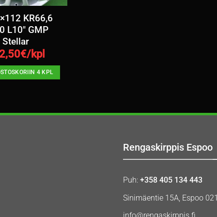
5×112 KR66,6
0 L10″ GMP
Stellar
2,50
€/kpl
OSTOSKORIIN 4 KPL
Rengaskirppis Espoo
Puh:
+358 405 134 443
Sinimäentie 15A, Espoo 02
info@rengaskirppis.fi