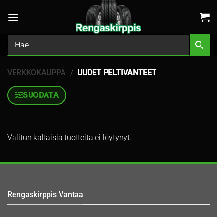
Skip
to
content
VERKKOKAUPPA
/
UUDET PELTIVANTEET
SUODATA
Valitun kaltaisia tuotteita ei löytynyt.
Rengaskirppis Vantaa