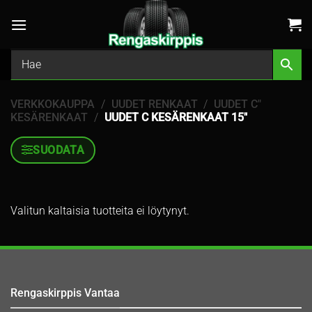
Skip
to
content
VERKKOKAUPPA
/
UUDET RENKAAT
/
UUDET C"
KESÄRENKAAT
/
UUDET C KESÄRENKAAT 15″
SUODATA
Valitun kaltaisia tuotteita ei löytynyt.
Rengaskirppis Vantaa