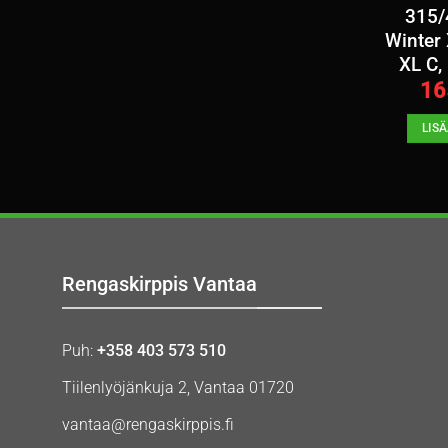
315/
Winter
XL C,
16
LIS
Rengaskirppis Vantaa
Puh:
+358 403 573 510
Tiilenlyöjänkuja 2, Vantaa 01720
vantaa@rengaskirppis.fi