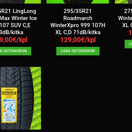
5R21 LingLong
295/35R21
27
Max Winter Ice
Roadmarch
Wint
 107 SUV C,E
WinterXpro 999 107H
XL 
3dB/kitka
XL C,D 71dB/kitka
1
9,00
€/kpl
129,00
€/kpl
L
ÄÄ OSTOSKORIIN
LISÄÄ OSTOSKORIIN