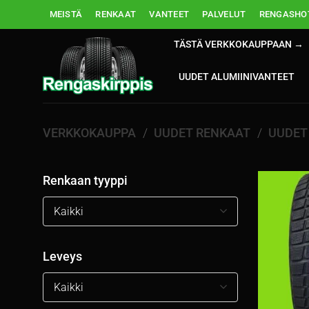
Skip
MEISTÄ
RENKAAT
VANTEET
PALVELUT
RENGASHOT
to
content
TÄSTÄ VERKKOKAUPPAAN →
UUDET ALUMIINIVANTEET
VERKKOKAUPPA
/
UUDET RENKAAT
/
UUDET
Renkaan tyyppi
Kaikki
Leveys
Kaikki