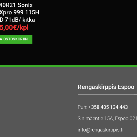
40R21 Sonix
 Xpro 999 115H
 D 71dB/ kitka
5,00
€/kpl
ÄÄ OSTOSKORIIN
Rengaskirppis Espoo
Puh:
+358 405 134 443
Sinimäentie 15A, Espoo 02
info@rengaskirppis.fi