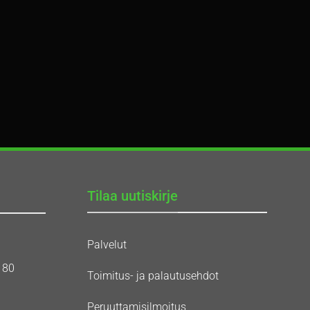
Tilaa uutiskirje
Palvelut
180
Toimitus- ja palautusehdot
Peruuttamisilmoitus