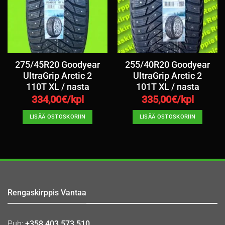
275/45R20 Goodyear
255/40R20 Goodyear
UltraGrip Arctic 2
UltraGrip Arctic 2
110T XL / nasta
101T XL / nasta
334,00
€/kpl
335,00
€/kpl
LISÄÄ OSTOSKORIIN
LISÄÄ OSTOSKORIIN
Rengaskirppis Vantaa
Puh:
+358 403 573 510