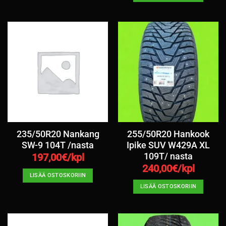
235/50R20 Nankang
255/50R20 Hankook
SW-9 104T /nasta
Ipike SUV W429A XL
109T/ nasta
197,00
€/kpl
240,00
€/kpl
LISÄÄ OSTOSKORIIN
LISÄÄ OSTOSKORIIN