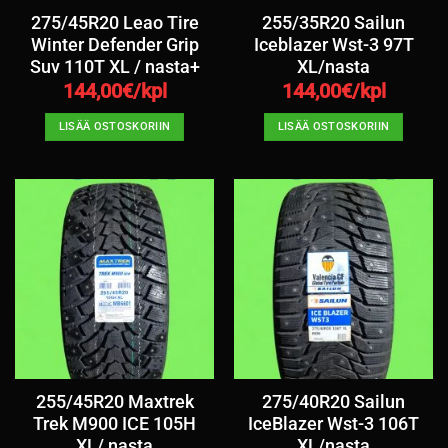
275/45R20 Leao Tire
255/35R20 Sailun
Winter Defender Grip
Iceblazer Wst-3 97T
Suv 110T XL / nasta+
XL/nasta
144,00
€/kpl
144,00
€/kpl
LISÄÄ OSTOSKORIIN
LISÄÄ OSTOSKORIIN
255/45R20 Maxtrek
275/40R20 Sailun
Trek M900 ICE 105H
IceBlazer Wst-3 106T
XL/ nasta
XL/nasta