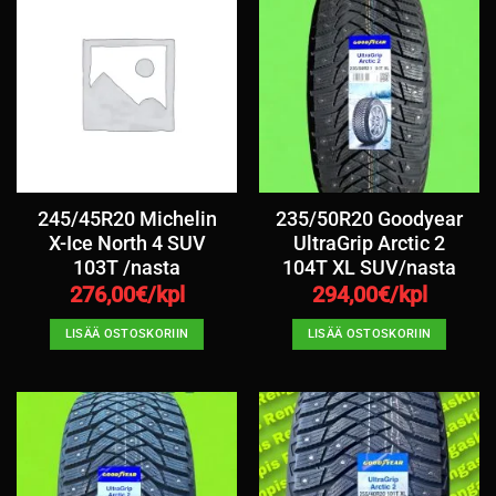
245/45R20 Michelin
235/50R20 Goodyear
X-Ice North 4 SUV
UltraGrip Arctic 2
103T /nasta
104T XL SUV/nasta
276,00
€/kpl
294,00
€/kpl
LISÄÄ OSTOSKORIIN
LISÄÄ OSTOSKORIIN