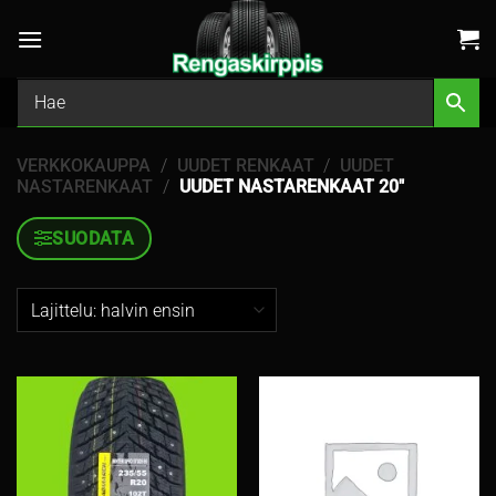
Skip
to
content
VERKKOKAUPPA
/
UUDET RENKAAT
/
UUDET
NASTARENKAAT
/
UUDET NASTARENKAAT 20″
SUODATA