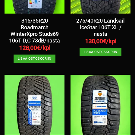
315/35R20
275/40R20 Landsail
Roadmarch
IceStar 106T XL /
WinterXpro Studs69
nasta
106T D,C 73dB/nasta
130,00
€/kpl
128,00
€/kpl
LISÄÄ OSTOSKORIIN
LISÄÄ OSTOSKORIIN