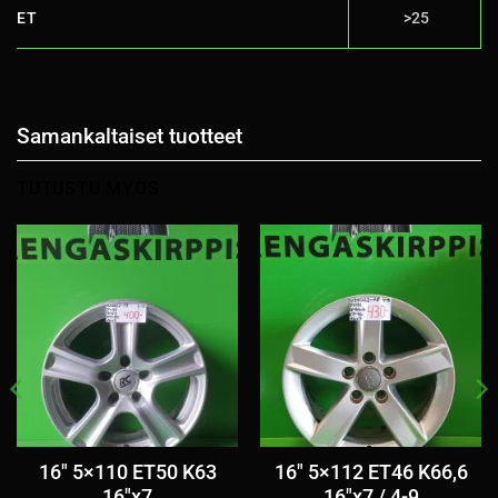
ET
>25
Samankaltaiset tuotteet
TUTUSTU MYÖS
16″ 5×110 ET50 K63
16″ 5×112 ET46 K66,6
16″x7
16″x7 / 4-9