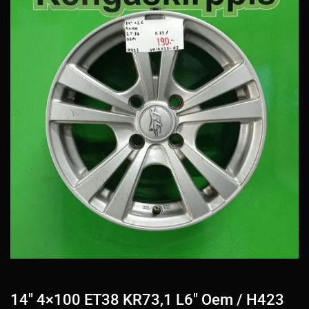
14″ 4×100 ET38 KR73,1 L6″ Oem / H423