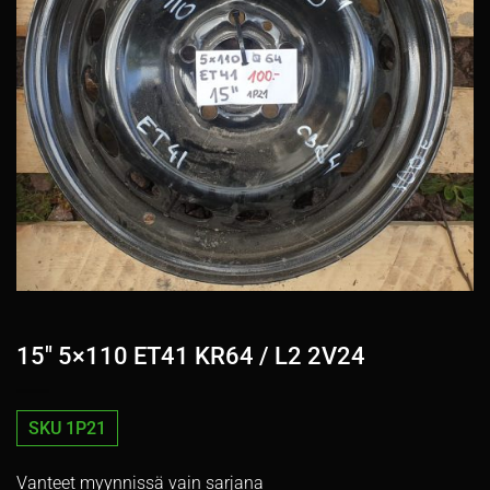
15″ 5×110 ET41 KR64 / L2 2V24
SKU 1P21
Vanteet myynnissä vain sarjana