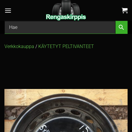
Skip
to
content
Verkkokauppa
/
KÄYTETYT PELTIVANTEET