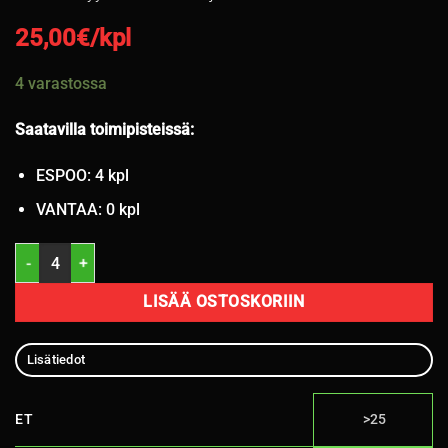
25,00
€/kpl
4 varastossa
Saatavilla toimipisteissä:
ESPOO: 4 kpl
VANTAA: 0 kpl
15" 5x110 ET41 KR64 / L2 2V24 määrä
LISÄÄ OSTOSKORIIN
Lisätiedot
ET
>25