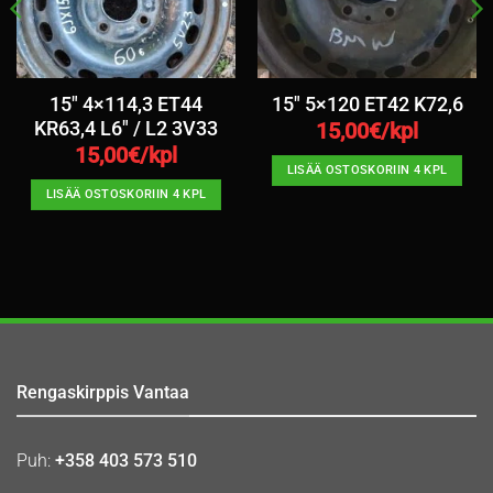
15″ 4×114,3 ET44
15″ 5×120 ET42 K72,6
KR63,4 L6″ / L2 3V33
15,00
€/kpl
15,00
€/kpl
LISÄÄ OSTOSKORIIN 4 KPL
LISÄÄ OSTOSKORIIN 4 KPL
Rengaskirppis Vantaa
Puh:
+358 403 573 510