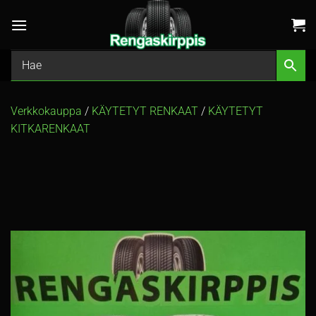
Skip
to
content
Verkkokauppa
/
KÄYTETYT RENKAAT
/
KÄYTETYT
KITKARENKAAT