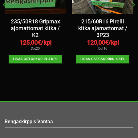
235/50R18 Gripmax
215/60R16 Pirelli
ajomattomat kitka /
kitka ajamattomat /
K2
3P23
125,00
€/kpl
120,00
€/kpl
Dot20
Dot16
LISÄÄ OSTOSKORIIN 4 KPL
LISÄÄ OSTOSKORIIN 4 KPL
Rengaskirppis Vantaa