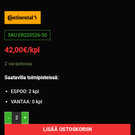
SKU ER220526-50
42,00
€/kpl
2 varastossa
Saatavilla toimipisteissä:
ESPOO: 2 kpl
VANTAA: 0 kpl
155/65R14 Continental VikingContact 7 75T kitka 6mm / 2P14 määr
LISÄÄ OSTOSKORIIN