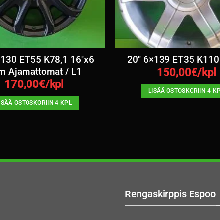
×130 ET55 K78,1 16″x6
20″ 6×139 ET35 K110
m Ajamattomat / L1
150,00
€/kpl
170,00
€/kpl
LISÄÄ OSTOSKORIIN 4 K
ISÄÄ OSTOSKORIIN 4 KPL
Rengaskirppis Espoo