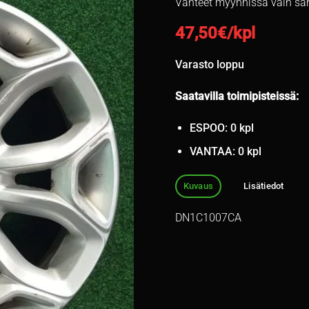
Vanteet myynnissä vain sa
47,50
€/kpl
Varasto loppu
Saatavilla toimipisteissä:
ESPOO: 0 kpl
VANTAA: 0 kpl
Kuvaus
Lisätiedot
DN1C1007CA