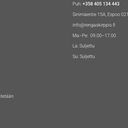
Puh:
+358 405 134 443
Sinimäentie 15A, Espoo 02
info@rengaskirppis.fi
Ma–Pe: 09.00–17.00
La: Suljettu
Su: Suljettu
ätetään.