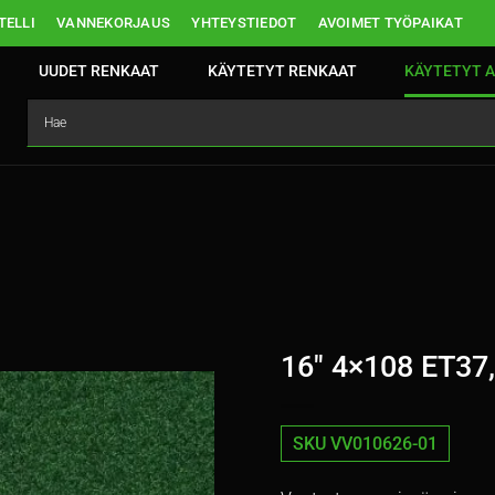
ELLI
VANNEKORJAUS
YHTEYSTIEDOT
AVOIMET TYÖPAIKAT
UUDET RENKAAT
KÄYTETYT RENKAAT
KÄYTETYT A
16″ 4×108 ET37,
SKU VV010626-01