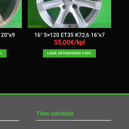
 20″x9
16″ 5×120 ET35 K72,6 16″x7
55,00
€/kpl
PL
LISÄÄ OSTOSKORIIN 4 KPL
Tilaa uutiskirje