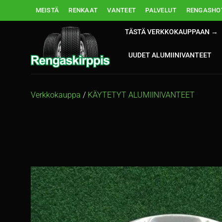
Skip
MEISTÄ
RENKAAT
VANTEET
PALVELUT
RENGASHOT
to
content
TÄSTÄ VERKKOKAUPPAAN →
UUDET ALUMIINIVANTEET
Verkkokauppa
/
KÄYTETYT ALUMIINIVANTEET