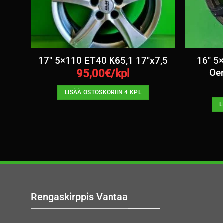
″x7
17″ 5×110 ET40 K65,1 17″x7,5
16″ 5
Oe
95,00
€/kpl
LISÄÄ OSTOSKORIIN 4 KPL
L
Rengaskirppis Vantaa