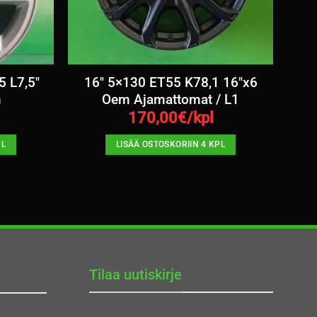
5 L7,5″
16″ 5×130 ET55 K78,1 16″x6
m
Oem Ajamattomat / L1
170,00
€/kpl
PL
LISÄÄ OSTOSKORIIN 4 KPL
Tilaa uutiskirje