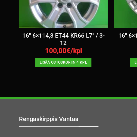
x7
16″ 6×114,3 ET44 KR66 L7″ / 3-
16″ 6×
12
100,00
€/kpl
LISÄÄ OSTOSKORIIN 4 KPL
L
Rengaskirppis Vantaa