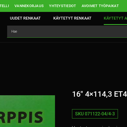
ELLI
VANNEKORJAUS
YHTEYSTIEDOT
AVOIMET TYÖPAIKAT
UUDET RENKAAT
KÄYTETYT RENKAAT
KÄYTETYT A
16″ 4×114,3 ET
SKU 071122-04/4-3