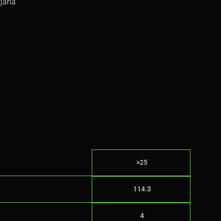
rjana
>25
114.3
4