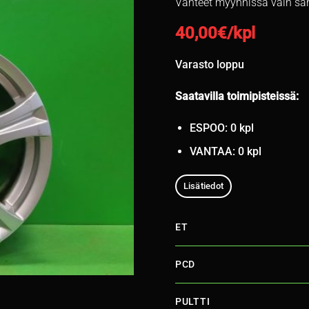
Vanteet myynnissä vain sa
40,00
€/kpl
Varasto loppu
Saatavilla toimipisteissä:
ESPOO: 0 kpl
VANTAA: 0 kpl
Lisätiedot
ET
PCD
PULTTI