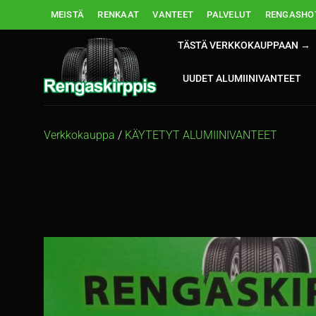
Skip
MEISTÄ
RENKAAT
VANTEET
PALVELUT
RENGASHOT
to
content
TÄSTÄ VERKKOKAUPPAAN →
UUDET ALUMIINIVANTEET
Verkkokauppa
/
KÄYTETYT ALUMIINIVANTEET