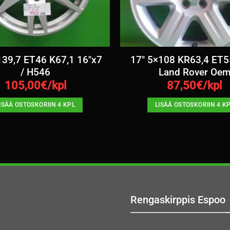
139,7 ET46 K67,1 16″x7
17″ 5×108 KR63,4 ET5
/ H546
Land Rover Oe
105,00
€/kpl
87,50
€/kpl
ISÄÄ OSTOSKORIIN 4 KPL
LISÄÄ OSTOSKORIIN 4 K
Rengaskirppis Espoo