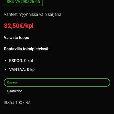
SKU VV290526-05
Vanteet myynnissä vain sarjana
32,50
€/kpl
Varasto loppu
Saatavilla toimipisteissä:
ESPOO: 0 kpl
VANTAA: 0 kpl
Kuvaus
Lisätiedot
3M5J 1007 BA