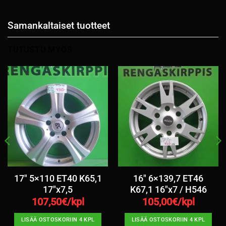
Samankaltaiset tuotteet
TUTUSTU MYÖS
17″ 5×110 ET40 K65,1
16″ 6×139,7 ET46
17″x7,5
K67,1 16″x7 / H546
107,50
€/kpl
105,00
€/kpl
LISÄÄ OSTOSKORIIN 4 KPL
LISÄÄ OSTOSKORIIN 4 KPL