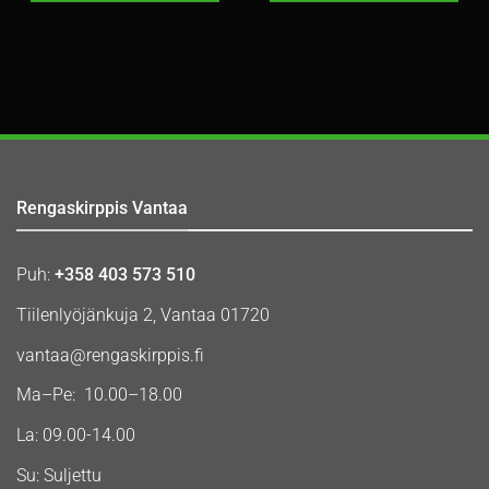
Rengaskirppis Vantaa
Puh:
+358 403 573 510
Tiilenlyöjänkuja 2, Vantaa 01720
vantaa@rengaskirppis.fi
Ma–Pe: 10.00–18.00
La: 09.00-14.00
Su: Suljettu