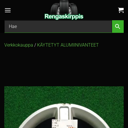
Skip
to
content
Verkkokauppa
/
KÄYTETYT ALUMIINIVANTEET