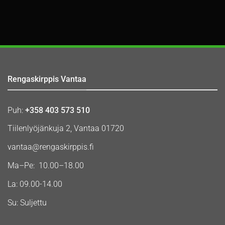
Rengaskirppis Vantaa
Puh:
+358 403 573 510
Tiilenlyöjänkuja 2, Vantaa 01720
vantaa@rengaskirppis.fi
Ma–Pe: 10.00–18.00
La: 09.00-14.00
Su: Suljettu