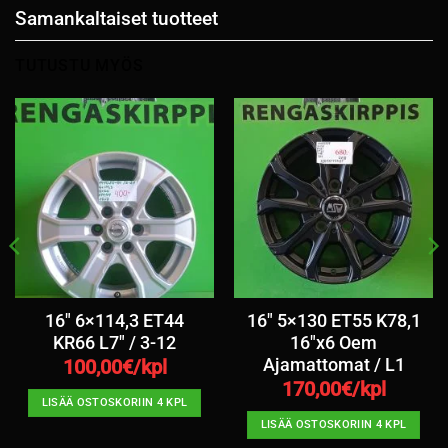
Samankaltaiset tuotteet
TUTUSTU MYÖS
16″ 6×114,3 ET44
16″ 5×130 ET55 K78,1
KR66 L7″ / 3-12
16″x6 Oem
Ajamattomat / L1
100,00
€/kpl
170,00
€/kpl
LISÄÄ OSTOSKORIIN 4 KPL
LISÄÄ OSTOSKORIIN 4 KPL