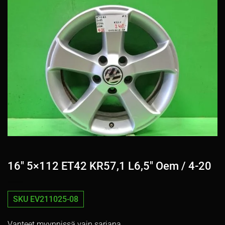
16″ 5×112 ET42 KR57,1 L6,5″ Oem / 4-20
SKU EV211025-08
Vanteet myynnissä vain sarjana