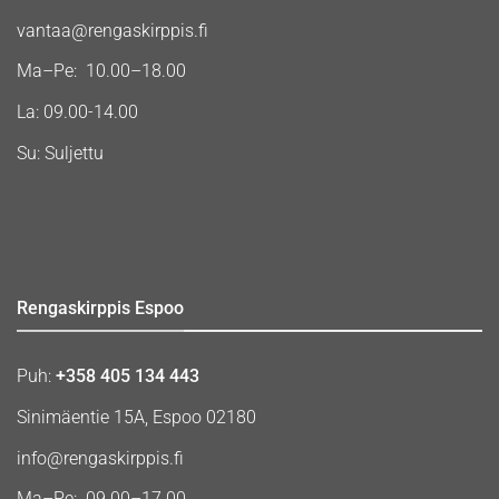
vantaa@rengaskirppis.fi
Ma–Pe: 10.00–18.00
La: 09.00-14.00
Su: Suljettu
Rengaskirppis Espoo
Puh:
+358 405 134 443
Sinimäentie 15A, Espoo 02180
info@rengaskirppis.fi
Ma–Pe: 09.00–17.00