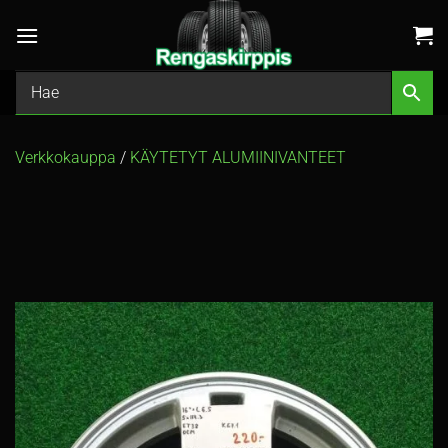
Skip
to
content
Verkkokauppa
/
KÄYTETYT ALUMIINIVANTEET