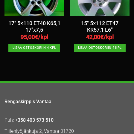
17″ 5×110 ET40 K65,1
15″ 5×112 ET47
17″x7,5
KR57,1 L6″
95,00
€/kpl
42,00
€/kpl
LISÄÄ OSTOSKORIIN 4 KPL
LISÄÄ OSTOSKORIIN 4 KPL
Rengaskirppis Vantaa
Puh:
+358 403 573 510
Tiilenlyöjänkuja 2, Vantaa 01720