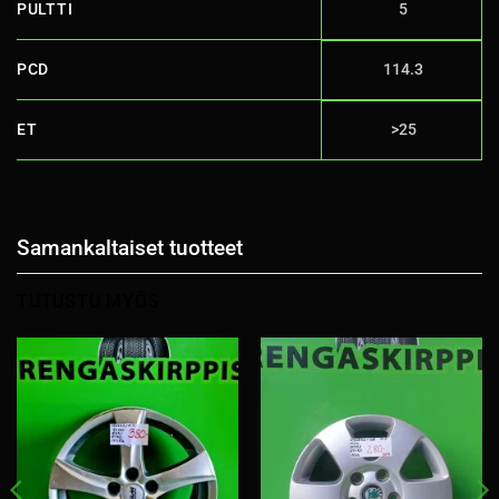
PULTTI
5
PCD
114.3
ET
>25
Samankaltaiset tuotteet
TUTUSTU MYÖS