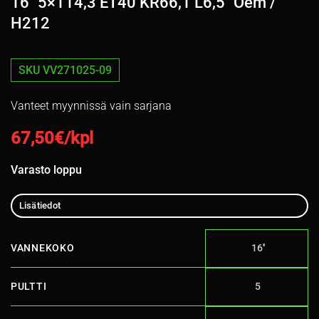
16″ 5×114,3 ET40 KR66,1 L6,5″ Oem /
H212
SKU VV271025-09
Vanteet myynnissä vain sarjana
67,50
€/kpl
Varasto loppu
Lisätiedot
VANNEKOKO
16''
PULTTI
5