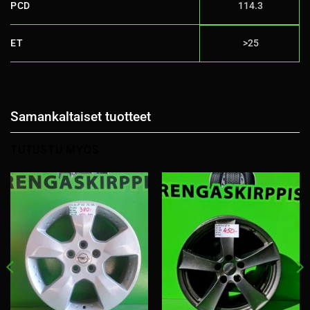
PCD
114.3
ET
>25
Samankaltaiset tuotteet
TUTUSTU MYÖS