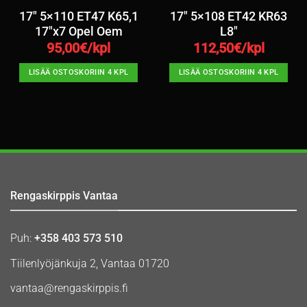
17″ 5×110 ET47 K65,1
17″ 5×108 ET42 KR63
17″x7 Opel Oem
L8″
95,00
€/kpl
112,50
€/kpl
LISÄÄ OSTOSKORIIN 4 KPL
LISÄÄ OSTOSKORIIN 4 KPL
Rengaskirppis Vantaa
Puh:
+358 403 573 510
Tiilenlyöjänkuja 2, Vantaa 01720
vantaa@rengaskirppis.fi