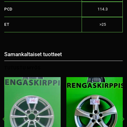
PCD
114.3
ET
>25
Samankaltaiset tuotteet
TUTUSTU MYÖS