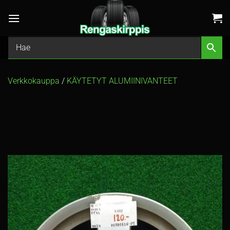
Skip
to
content
Verkkokauppa
/
KÄYTETYT ALUMIINIVANTEET