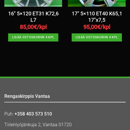
16″ 5×120 ET31 K72,6
17″ 5×110 ET40 K65,1
L7
17″x7,5
85,00
€/kpl
95,00
€/kpl
LISÄÄ OSTOSKORIIN 4 KPL
LISÄÄ OSTOSKORIIN 4 KPL
Rengaskirppis Vantaa
Puh:
+358 403 573 510
Tiilenlyöjänkuja 2, Vantaa 01720