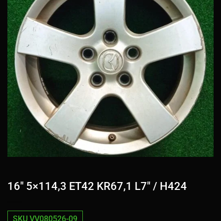
16″ 5×114,3 ET42 KR67,1 L7″ / H424
SKU VV080526-09