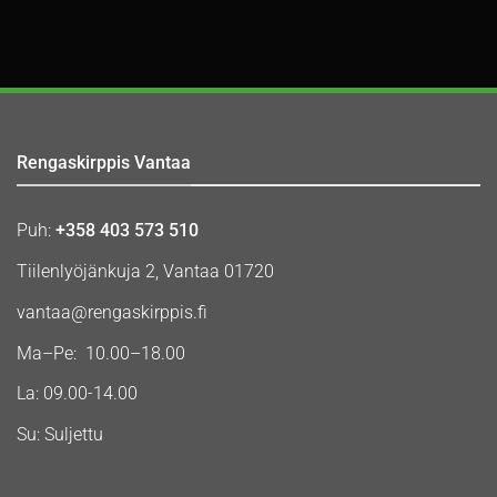
Rengaskirppis Vantaa
Puh:
+358 403 573 510
Tiilenlyöjänkuja 2, Vantaa 01720
vantaa@rengaskirppis.fi
Ma–Pe: 10.00–18.00
La: 09.00-14.00
Su: Suljettu