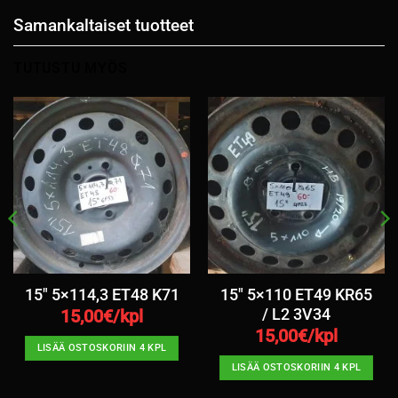
Samankaltaiset tuotteet
TUTUSTU MYÖS
15″ 5×114,3 ET48 K71
15″ 5×110 ET49 KR65
/ L2 3V34
15,00
€/kpl
15,00
€/kpl
LISÄÄ OSTOSKORIIN 4 KPL
LISÄÄ OSTOSKORIIN 4 KPL