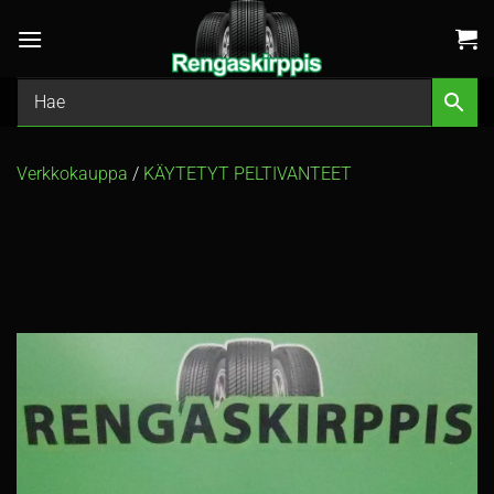
Skip
to
content
Verkkokauppa
/
KÄYTETYT PELTIVANTEET