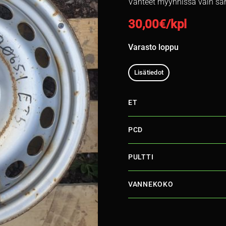
Vanteet myynnissä vain sa
30,00
€/kpl
Varasto loppu
Lisätiedot
ET
PCD
PULTTI
VANNEKOKO