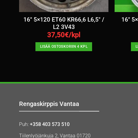
16″ 5×120 ET60 KR66,6 L6,5″ /
16″ 5
L2 3V43
37,50
€/kpl
LISÄÄ OSTOSKORIIN 4 KPL
L
Rengaskirppis Vantaa
Puh:
+358 403 573 510
Tiilenlyöjänkuja 2, Vantaa 01720