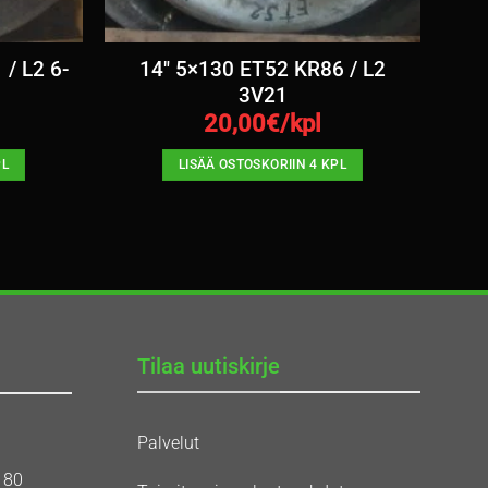
/ L2 6-
14″ 5×130 ET52 KR86 / L2
3V21
20,00
€/kpl
PL
LISÄÄ OSTOSKORIIN 4 KPL
Tilaa uutiskirje
Palvelut
180