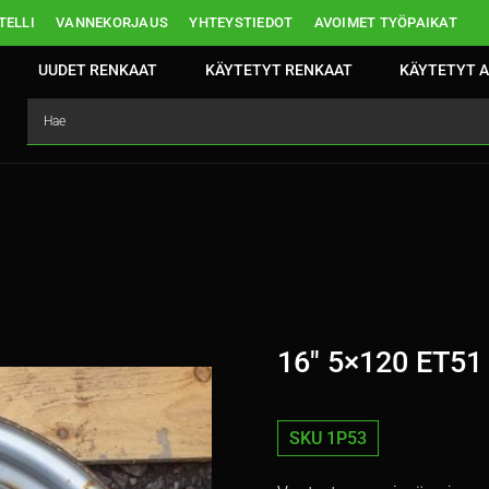
ELLI
VANNEKORJAUS
YHTEYSTIEDOT
AVOIMET TYÖPAIKAT
UUDET RENKAAT
KÄYTETYT RENKAAT
KÄYTETYT A
16″ 5×120 ET51
SKU 1P53