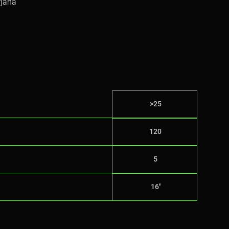
rjana
>25
120
5
16''