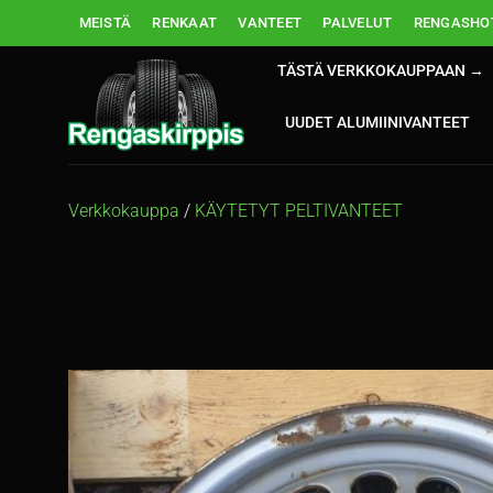
Skip
MEISTÄ
RENKAAT
VANTEET
PALVELUT
RENGASHOT
to
content
TÄSTÄ VERKKOKAUPPAAN →
UUDET ALUMIINIVANTEET
Verkkokauppa
/
KÄYTETYT PELTIVANTEET