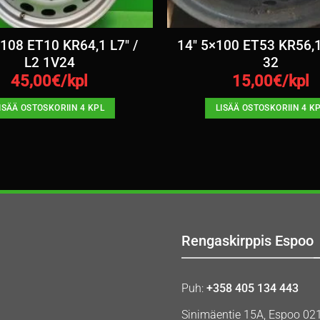
×108 ET10 KR64,1 L7″ /
14″ 5×100 ET53 KR56,1 
L2 1V24
32
45,00
€/kpl
15,00
€/kpl
ISÄÄ OSTOSKORIIN 4 KPL
LISÄÄ OSTOSKORIIN 4 K
Rengaskirppis Espoo
Puh:
+358 405 134 443
Sinimäentie 15A, Espoo 02