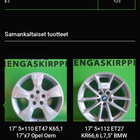
ET
>25
Samankaltaiset tuotteet
TUTUSTU MYÖS
17″ 5×110 ET47 K65,1
17″ 5×112 ET27
17″x7 Opel Oem
KR66,6 L7,5″ BMW