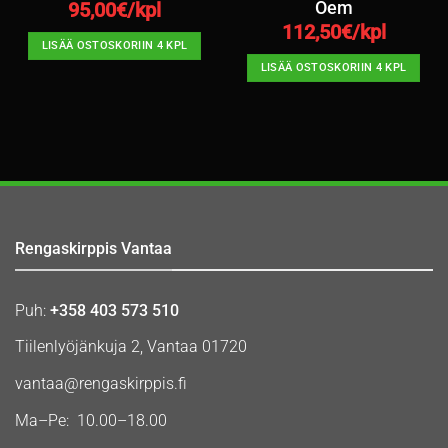
Oem
95,00
€/kpl
112,50
€/kpl
LISÄÄ OSTOSKORIIN 4 KPL
LISÄÄ OSTOSKORIIN 4 KPL
Rengaskirppis Vantaa
Puh:
+358 403 573 510
Tiilenlyöjänkuja 2, Vantaa 01720
vantaa@rengaskirppis.fi
Ma–Pe: 10.00–18.00