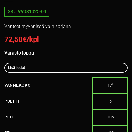
SKU VV031025-04
Vanteet myynnissä vain sarjana
72,50
€/kpl
Varasto loppu
Lisätiedot
VANNEKOKO
17''
PULTTI
5
PCD
105