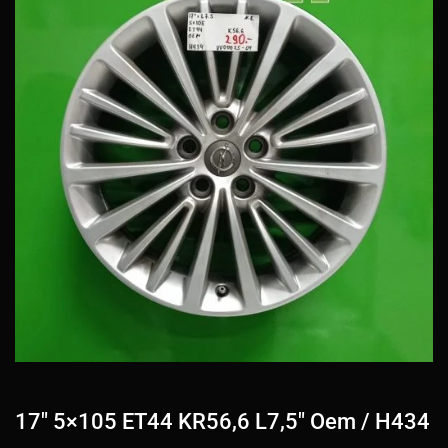
17″ 5×105 ET44 KR56,6 L7,5″ Oem / H434