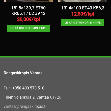
15″ 5×139,7 ET60
13″ 4×100 ET49 K56,3
KR65,1 / L2 3V42
12,50
€/kpl
30,00
€/kpl
LISÄÄ OSTOSKORIIN 4 KPL
LISÄÄ OSTOSKORIIN 4 KPL
Rengaskirppis Vantaa
Puh:
+358 403 573 510
Tiilenlyöjänkuja 2, Vantaa 01720
vantaa@rengaskirppis.fi