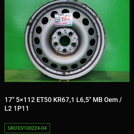
17″ 5×112 ET50 KR67,1 L6,5″ MB Oem /
L2 1P11
SKU EV100224-04