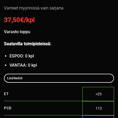
Vanteet myynnissä vain sarjana
37,50
€/kpl
Varasto loppu
Saatavilla toimipisteissä:
ESPOO: 0 kpl
VANTAA: 0 kpl
Lisätiedot
ET
>25
PCD
112