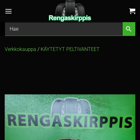
Skip
to
content
Verkkokauppa
/
KÄYTETYT PELTIVANTEET