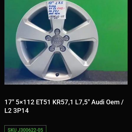
17″ 5×112 ET51 KR57,1 L7,5″ Audi Oem /
L2 3P14
SKU J300622-05