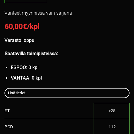
Vanteet myynnissä vain sarjana
60,00
€/kpl
Varasto loppu
Saatavilla toimipisteissä:
ESPOO: 0 kpl
VANTAA: 0 kpl
Lisätiedot
ET
>25
PCD
112