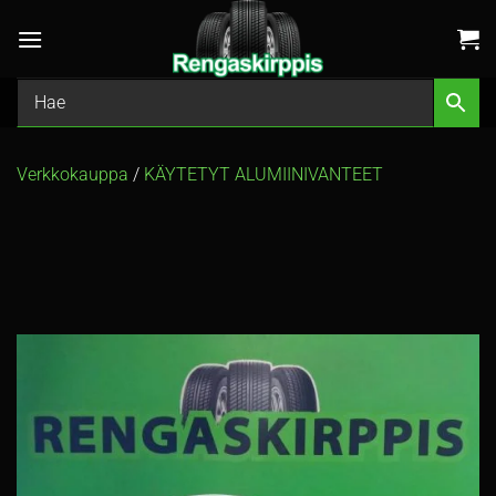
Skip
to
content
Verkkokauppa
/
KÄYTETYT ALUMIINIVANTEET