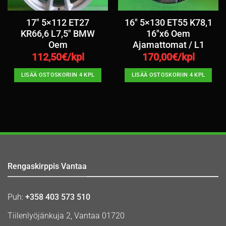
17″ 5×112 ET27
16″ 5×130 ET55 K78,1
KR66,6 L7,5″ BMW
16″x6 Oem
Oem
Ajamattomat / L1
112,50
€/kpl
170,00
€/kpl
LISÄÄ OSTOSKORIIN 4 KPL
LISÄÄ OSTOSKORIIN 4 KPL
Rengaskirppis Vantaa
Puh:
+358 403 573 510
Tiilenlyöjänkuja 2, Vantaa 01720