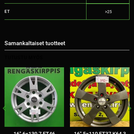
ET
>25
Samankaltaiset tuotteet
TUTUSTU MYÖS
16″ 6×139,7 ET46
16″ 5×110 ET37 K64,3