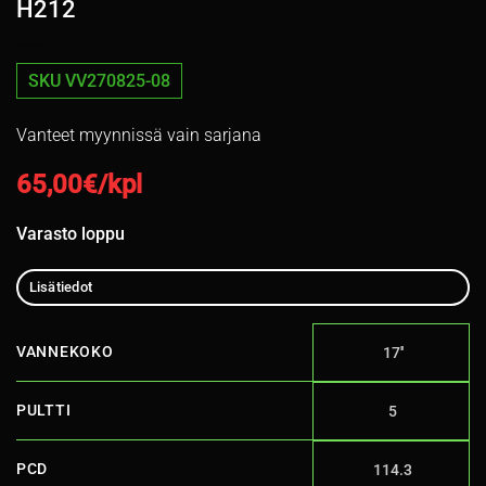
H212
SKU VV270825-08
Vanteet myynnissä vain sarjana
65,00
€/kpl
Varasto loppu
Lisätiedot
VANNEKOKO
17''
PULTTI
5
PCD
114.3