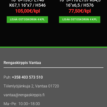
K67,1 16″x7 / H546
16″x6,5 / H576
105,00
€/kpl
77,50
€/kpl
LISÄÄ OSTOSKORIIN 4 KPL
LISÄÄ OSTOSKORIIN 4 KPL
Rengaskirppis Vantaa
Puh:
+358 403 573 510
Tiilenlyöjänkuja 2, Vantaa 01720
vantaa@rengaskirppis.fi
Ma–Pe: 10.00–18.00