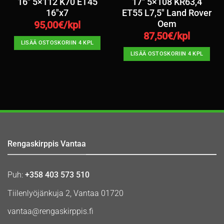
16″ 5×112 K70 ET45
17″ 5×108 KR63,4
16″x7
ET55 L7,5″ Land Rover
Oem
95,00
€/kpl
87,50
€/kpl
LISÄÄ OSTOSKORIIN 4 KPL
LISÄÄ OSTOSKORIIN 4 KPL
Rengaskirppis Vantaa
Puh:
+358 403 573 510
Tiilenlyöjänkuja 2, Vantaa 01720
vantaa@rengaskirppis.fi