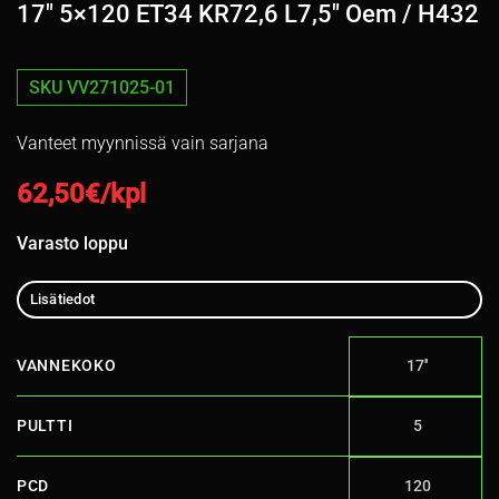
17″ 5×120 ET34 KR72,6 L7,5″ Oem / H432
SKU VV271025-01
Vanteet myynnissä vain sarjana
62,50
€/kpl
Varasto loppu
Lisätiedot
VANNEKOKO
17''
PULTTI
5
PCD
120