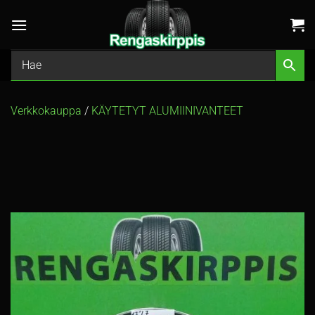
Skip
to
content
Verkkokauppa
/
KÄYTETYT ALUMIINIVANTEET