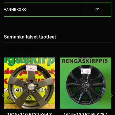
VANNEKOKO
17''
Samankaltaiset tuotteet
TUTUSTU MYÖS
16″ 5×110 ET37 K64,3
16″ 5×130 ET55 K78,1