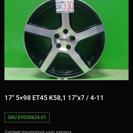
17″ 5×98 ET45 K58,1 17″x7 / 4-11
SKU EV030624-01
Vanteet myynnissä vain sarjana