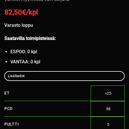
82,50
€/kpl
Varasto loppu
Saatavilla toimipisteissä:
ESPOO: 0 kpl
VANTAA: 0 kpl
Lisätiedot
ET
>25
PCD
98
PULTTI
5