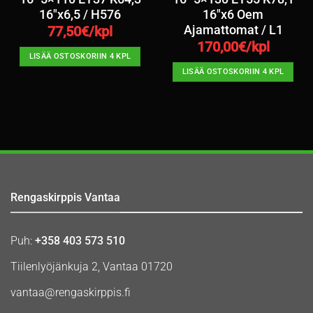
16″x6,5 / H576
16″x6 Oem
Ajamattomat / L1
77,50
€/kpl
170,00
€/kpl
LISÄÄ OSTOSKORIIN 4 KPL
LISÄÄ OSTOSKORIIN 4 KPL
Rengaskirppis Vantaa
Puh:
+358 403 573 510
Tiilenlyöjänkuja 2, Vantaa 01720
vantaa@rengaskirppis.fi