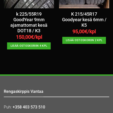
k 225/55R19
K 215/45R17
GoodYear 9mm
Goodyear kesä 6mm /
ajamattomat kesä
K5
DOT18 / K3
95,00
€/kpl
150,00
€/kpl
LISÄÄ OSTOSKORIIN 2 KPL
LISÄÄ OSTOSKORIIN 4 KPL
Rengaskirppis Vantaa
Puh:
+358 403 573 510