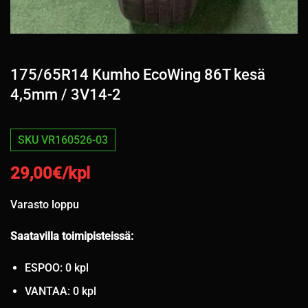
175/65R14 Kumho EcoWing 86T kesä
4,5mm / 3V14-2
SKU VR160526-03
29,00
€/kpl
Varasto loppu
Saatavilla toimipisteissä:
ESPOO: 0 kpl
VANTAA: 0 kpl