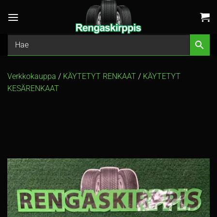
Skip
to
content
Verkkokauppa
/
KÄYTETYT RENKAAT
/
KÄYTETYT
KESÄRENKAAT