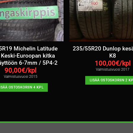
R19 Michelin Latitude
235/55R20 Dunlop kes
 Keski-Euroopan kitka
K8
äyttöön 6-7mm / 5P4-2
100,00
€/kpl
90,00
€/kpl
Valmistusvuosi 2017
Valmistusvuosi 2015
LISÄÄ OSTOSKORIIN 2 K
ISÄÄ OSTOSKORIIN 4 KPL