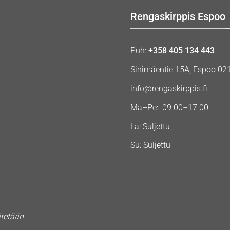
Rengaskirppis Espoo
Puh:
+358 405 134 443
Sinimäentie 15A, Espoo 02
info@rengaskirppis.fi
Ma–Pe: 09.00–17.00
La: Suljettu
Su: Suljettu
ätetään.