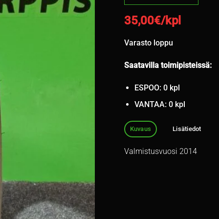
35,00
€/kpl
Varasto loppu
Saatavilla toimipisteissä:
ESPOO: 0 kpl
VANTAA: 0 kpl
Kuvaus
Lisätiedot
Valmistusvuosi 2014