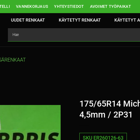
ELLI
VANNEKORJAUS
YHTEYSTIEDOT
AVOIMET TYÖPAIKAT
UUDET RENKAAT
KÄYTETYT RENKAAT
KÄYTETYT A
SÄRENKAAT
175/65R14 Mich
4,5mm / 2P31
SKU ER260126-63