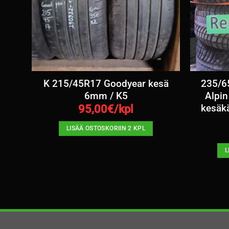
,4-
K 215/45R17 Goodyear kesä
235/65
6mm / K5
Alpin
kesäk
95,00
€/kpl
LISÄÄ OSTOSKORIIN 2 KPL
L