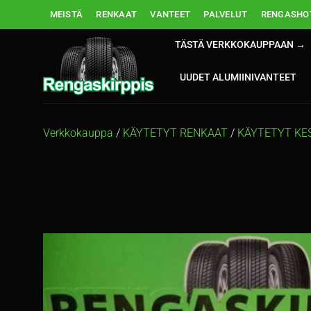
Skip
MEISTÄ
RENKAAT
VANTEET
PALVELUT
RENGASHOT
to
content
TÄSTÄ VERKKOKAUPPAAN →
UUDET ALUMIINIVANTEET
Verkkokauppa
/
KÄYTETYT RENKAAT
/
KÄYTETYT KE