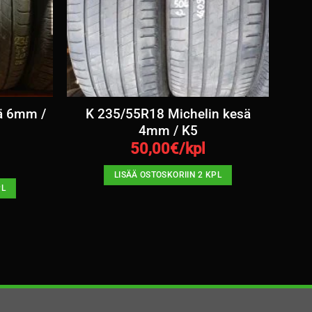
ä 6mm /
K 235/55R18 Michelin kesä
4mm / K5
50,00
€/kpl
LISÄÄ OSTOSKORIIN 2 KPL
PL