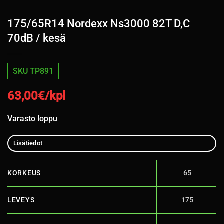
175/65R14 Nordexx Ns3000 82T D,C
70dB / kesä
SKU TP891
63,00
€/kpl
Varasto loppu
Lisätiedot
KORKEUS
65
LEVEYS
175