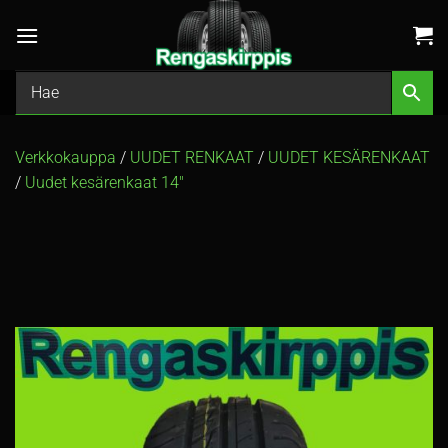
Skip
to
content
Verkkokauppa
/
UUDET RENKAAT
/
UUDET KESÄRENKAAT
/
Uudet kesärenkaat 14″