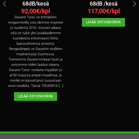
68dB/kesä
68dB /kesä
92,00
€/kpl
117,00
€/kpl
Davanti Tyres on brittiläinen
LISÄÄ OSTOSKORIIN
rengasmerkki, jota olemme myyneet
jo vuodesta 2016. Vuosien aikana
siitä on tullut yksi asiakkaidemme
suosikeista erinomaisen hinta-
laatusuhteensa ansiosta.
Rengaskirppis on Davantin virallinen
maahantuoja Suomessa.
Tunnemme Davanti-renkaat hyvin ja
seisomme niiden laadun takana.
Davanti Tyres -renkaita myydään jo
yli 80 maassa ympäri maailmaa, ja
merkki on kasvattanut suosiotaan
vuosi vuodelta. Tässä 195/60R16 [...]
LISÄÄ OSTOSKORIIN