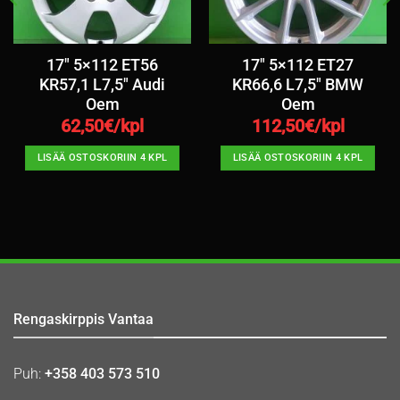
17″ 5×112 ET56
17″ 5×112 ET27
KR57,1 L7,5″ Audi
KR66,6 L7,5″ BMW
Oem
Oem
62,50
€/kpl
112,50
€/kpl
LISÄÄ OSTOSKORIIN 4 KPL
LISÄÄ OSTOSKORIIN 4 KPL
Rengaskirppis Vantaa
Puh:
+358 403 573 510