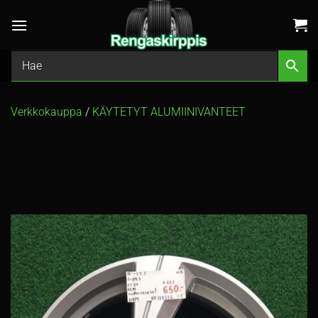
Skip
to
content
Verkkokauppa
/
KÄYTETYT ALUMIINIVANTEET