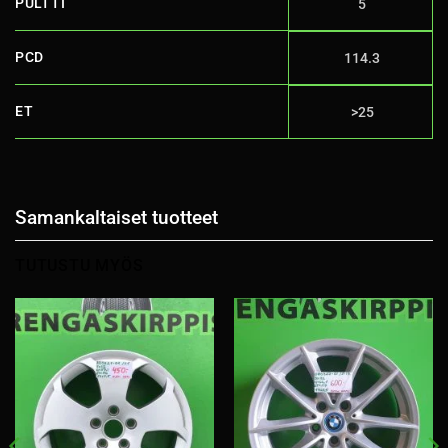
PULTTI
5
PCD
114.3
ET
>25
Samankaltaiset tuotteet
TUTUSTU MYÖS