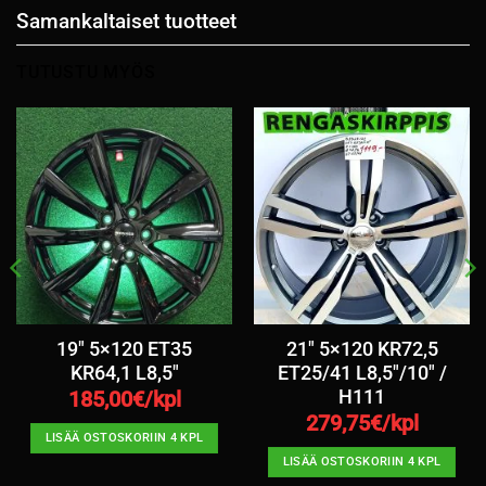
Samankaltaiset tuotteet
TUTUSTU MYÖS
19″ 5×120 ET35
21″ 5×120 KR72,5
KR64,1 L8,5″
ET25/41 L8,5″/10″ /
H111
185,00
€/kpl
279,75
€/kpl
LISÄÄ OSTOSKORIIN 4 KPL
LISÄÄ OSTOSKORIIN 4 KPL