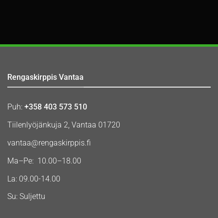
Rengaskirppis Vantaa
Puh:
+358 403 573 510
Tiilenlyöjänkuja 2, Vantaa 01720
vantaa@rengaskirppis.fi
Ma–Pe: 10.00–18.00
La: 09.00-14.00
Su: Suljettu