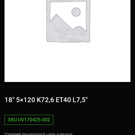
18″ 5×120 K72,6 ET40 L7,5″
SKU UV170425-002
Vanteet myynnissä vain sarjana