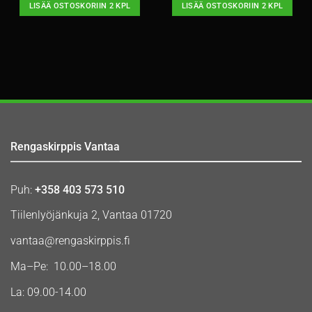
LISÄÄ OSTOSKORIIN 2 KPL
LISÄÄ OSTOSKORIIN 2 KPL
Rengaskirppis Vantaa
Puh:
+358 403 573 510
Tiilenlyöjänkuja 2, Vantaa 01720
vantaa@rengaskirppis.fi
Ma–Pe: 10.00–18.00
La: 09.00-14.00