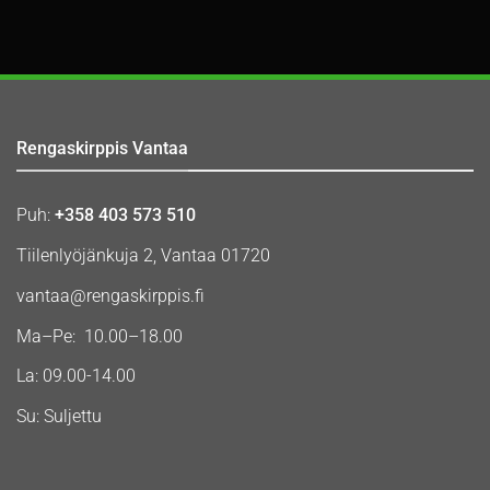
Rengaskirppis Vantaa
Puh:
+358 403 573 510
Tiilenlyöjänkuja 2, Vantaa 01720
vantaa@rengaskirppis.fi
Ma–Pe: 10.00–18.00
La: 09.00-14.00
Su: Suljettu