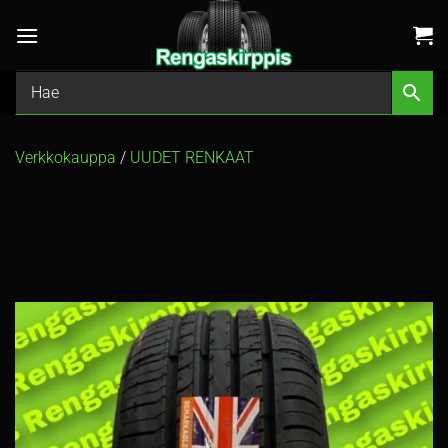
Skip
to
content
Verkkokauppa
/
UUDET RENKAAT