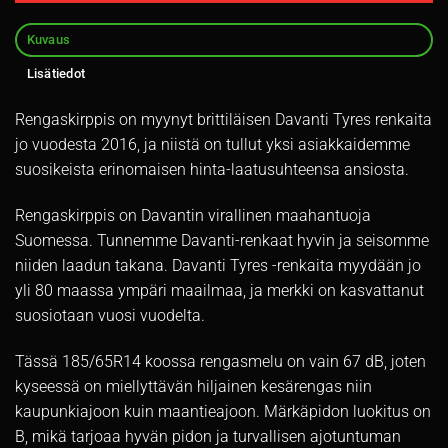
Kuvaus
Lisätiedot
Rengaskirppis on myynyt brittiläisen Davanti Tyres renkaita
jo vuodesta 2016, ja niistä on tullut yksi asiakkaidemme
suosikeista erinomaisen hinta-laatusuhteensa ansiosta.
Rengaskirppis on Davantin virallinen maahantuoja
Suomessa. Tunnemme Davanti-renkaat hyvin ja seisomme
niiden laadun takana. Davanti Tyres -renkaita myydään jo
yli 80 maassa ympäri maailmaa, ja merkki on kasvattanut
suosiotaan vuosi vuodelta.
Tässä 185/65R14 koossa rengasmelu on vain 67 dB, joten
kyseessä on miellyttävän hiljainen kesärengas niin
kaupunkiajoon kuin maantieajoon. Märkäpidon luokitus on
B, mikä tarjoaa hyvän pidon ja turvallisen ajotuntuman