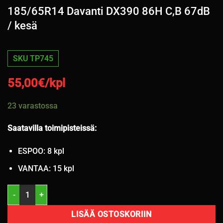
185/65R14 Davanti DX390 86H C,B 67dB
/ kesä
SKU TP745
55,00
€/kpl
23 varastossa
Saatavilla toimipisteissä:
ESPOO: 8 kpl
VANTAA: 15 kpl
185/65R14 Davanti DX390 86H C,B 67dB / kesä määrä
LISÄÄ OSTOSKORIIN