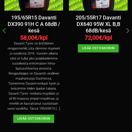
195/65R15 Davanti
205/55R17 Davanti
DX390 91H C A 68dB /
DX640 95W XL B,B
kesä
68dB/kesä
58,00
€/kpl
72,00
€/kpl
Davanti Tyres on brittiläinen
LISÄÄ OSTOSKORIIN
rengasmerkki, jota olemme myyneet
jo vuodesta 2016. Vuosien aikana
siitä on tullut yksi asiakkaidemme
suosikeista erinomaisen hinta-
laatusuhteensa ansiosta.
Rengaskirppis on Davantin virallinen
maahantuoja Suomessa.
Tunnemme Davanti-renkaat hyvin ja
seisomme niiden laadun takana.
Davanti Tyres -renkaita myydään jo
yli 80 maassa ympäri maailmaa, ja
merkki on kasvattanut suosiotaan
vuosi vuodelta. Tässä 195/65R15 [...]
LISÄÄ OSTOSKORIIN