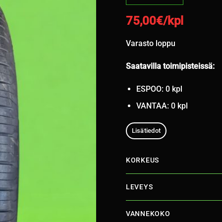
75,00
€/kpl
Varasto loppu
Saatavilla toimipisteissä:
ESPOO: 0 kpl
VANTAA: 0 kpl
Lisätiedot
KORKEUS
LEVEYS
VANNEKOKO