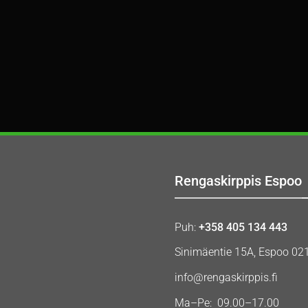
Rengaskirppis Espoo
Puh:
+358 405 134 443
Sinimäentie 15A, Espoo 02
info@rengaskirppis.fi
Ma–Pe: 09.00–17.00