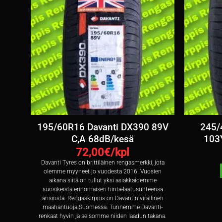
re
195/60R16 Davanti DX390 89V
245/
esä
C,A 68dB/kesä
103Y
72,00
€/kpl
Davanti Tyres on brittiläinen rengasmerkki, jota
olemme myyneet jo vuodesta 2016. Vuosien
aikana siitä on tullut yksi asiakkaidemme
suosikeista erinomaisen hinta-laatusuhteensa
ansiosta. Rengaskirppis on Davantin virallinen
maahantuoja Suomessa. Tunnemme Davanti-
renkaat hyvin ja seisomme niiden laadun takana.