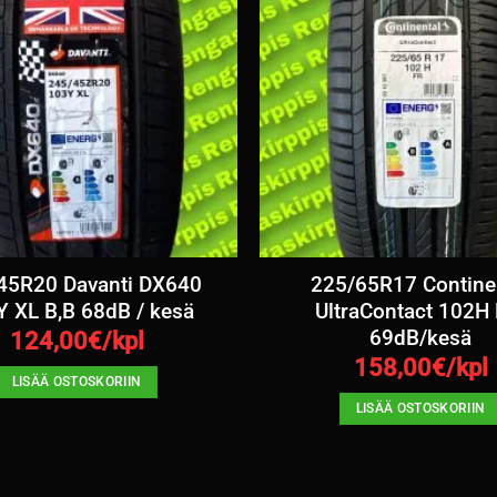
45R20 Davanti DX640
225/65R17 Contine
 XL B,B 68dB / kesä
UltraContact 102H 
69dB/kesä
124,00
€/kpl
158,00
€/kpl
LISÄÄ OSTOSKORIIN
LISÄÄ OSTOSKORIIN