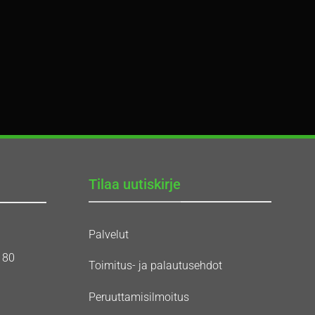
Tilaa uutiskirje
Palvelut
180
Toimitus- ja palautusehdot
Peruuttamisilmoitus