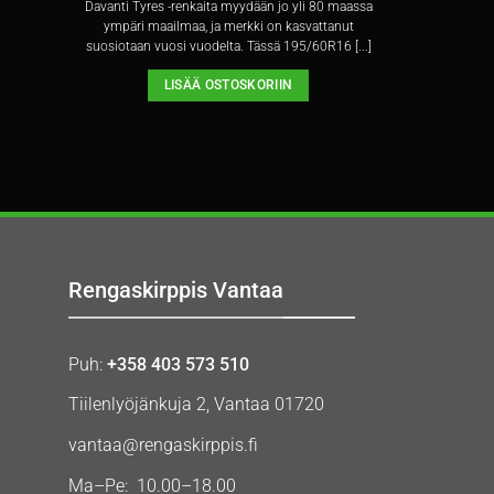
Davanti Tyres -renkaita myydään jo yli 80 maassa
ympäri maailmaa, ja merkki on kasvattanut
suosiotaan vuosi vuodelta. Tässä 195/60R16 [...]
LISÄÄ OSTOSKORIIN
Rengaskirppis Vantaa
Puh:
+358 403 573 510
Tiilenlyöjänkuja 2, Vantaa 01720
vantaa@rengaskirppis.fi
Ma–Pe: 10.00–18.00