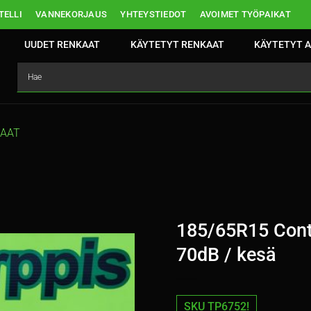
ELLI
VANNEKORJAUS
YHTEYSTIEDOT
AVOIMET TYÖPAIKAT
UUDET RENKAAT
KÄYTETYT RENKAAT
KÄYTETYT A
KAAT
185/65R15 Cont
70dB / kesä
SKU TP6752!