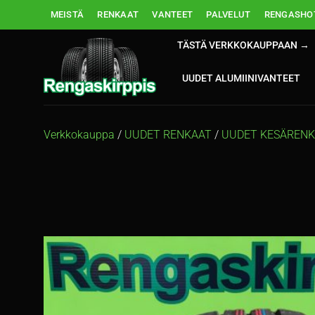
Skip
MEISTÄ
RENKAAT
VANTEET
PALVELUT
RENGASHOT
to
content
TÄSTÄ VERKKOKAUPPAAN →
UUDET ALUMIINIVANTEET
Verkkokauppa
/
UUDET RENKAAT
/
UUDET KESÄREN