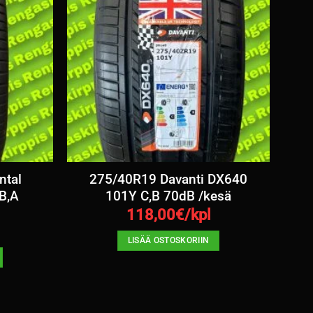
ntal
275/40R19 Davanti DX640
B,A
101Y C,B 70dB /kesä
118,00
€/kpl
LISÄÄ OSTOSKORIIN