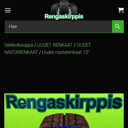
Skip
to
content
Verkkokauppa
/
UUDET RENKAAT
/
UUDET
NASTARENKAAT
/
Uudet nastarenkaat 15″