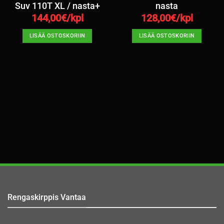
Suv 110T XL / nasta+
nasta
144,00
€/kpl
128,00
€/kpl
LISÄÄ OSTOSKORIIN
LISÄÄ OSTOSKORIIN
Rengaskirppis Vantaa