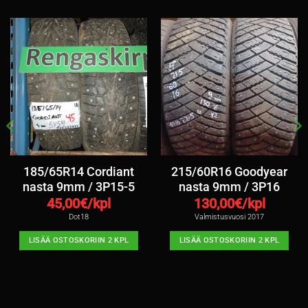
185/65R14 Cordiant
215/60R16 Goodyear
nasta 9mm / 3P15-5
nasta 9mm / 3P16
45,00
€/kpl
130,00
€/kpl
Dot18
Valmistusvuosi 2017
LISÄÄ OSTOSKORIIN 2 KPL
LISÄÄ OSTOSKORIIN 2 KPL