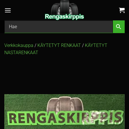
Skip
to
content
Verkkokauppa
/
KÄYTETYT RENKAAT
/
KÄYTETYT
NASTARENKAAT