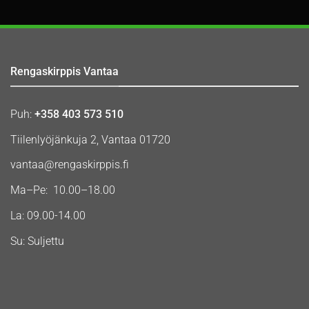
Rengaskirppis Vantaa
Puh:
+358 403 573 510
Tiilenlyöjänkuja 2, Vantaa 01720
vantaa@rengaskirppis.fi
Ma–Pe: 10.00–18.00
La: 09.00-14.00
Su: Suljettu