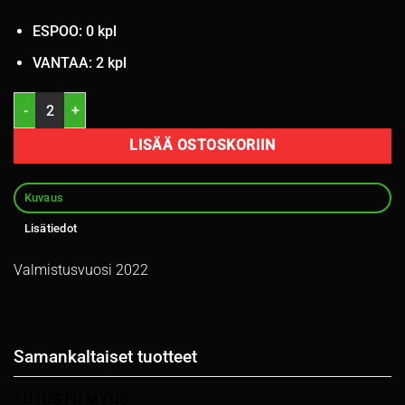
ESPOO: 0 kpl
VANTAA: 2 kpl
185/65R15 Michelin X-Ice North 4 92T nasta 6,5-7mm / 1P12-3 määr
LISÄÄ OSTOSKORIIN
Kuvaus
Lisätiedot
Valmistusvuosi 2022
Samankaltaiset tuotteet
TUTUSTU MYÖS