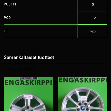
PULTTI
5
PCD
112
ET
>25
Samankaltaiset tuotteet
TUTUSTU MYÖS