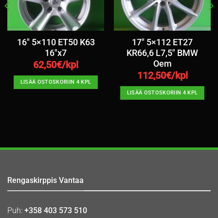
16″ 5×110 ET50 K63
17″ 5×112 ET27
16″x7
KR66,6 L7,5″ BMW
Oem
62,50
€/kpl
112,50
€/kpl
LISÄÄ OSTOSKORIIN 4 KPL
LISÄÄ OSTOSKORIIN 4 KPL
Rengaskirppis Vantaa
Puh:
+358 403 573 510