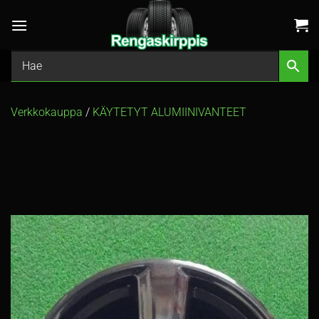
Skip
to
content
Verkkokauppa
/
KÄYTETYT ALUMIINIVANTEET