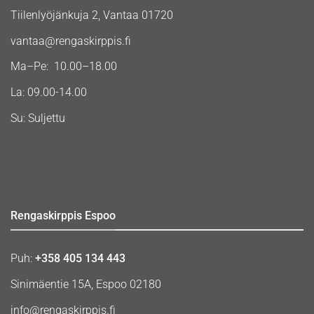
Tiilenlyöjänkuja 2, Vantaa 01720
vantaa@rengaskirppis.fi
Ma–Pe: 10.00–18.00
La: 09.00-14.00
Su: Suljettu
Rengaskirppis Espoo
Puh:
+358 405 134 443
Sinimäentie 15A, Espoo 02180
info@rengaskirppis.fi