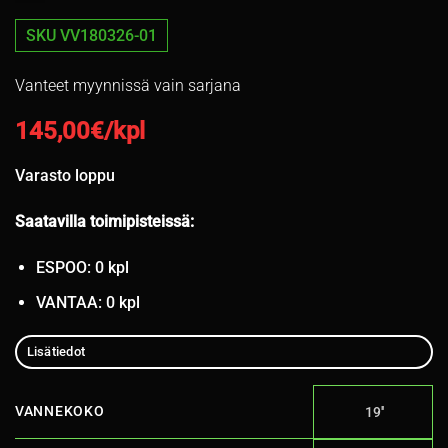
SKU VV180326-01
Vanteet myynnissä vain sarjana
145,00
€/kpl
Varasto loppu
Saatavilla toimipisteissä:
ESPOO: 0 kpl
VANTAA: 0 kpl
Lisätiedot
VANNEKOKO
19''