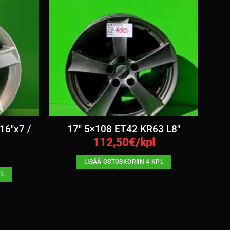
16″x7 /
17″ 5×108 ET42 KR63 L8″
112,50
€/kpl
LISÄÄ OSTOSKORIIN 4 KPL
PL