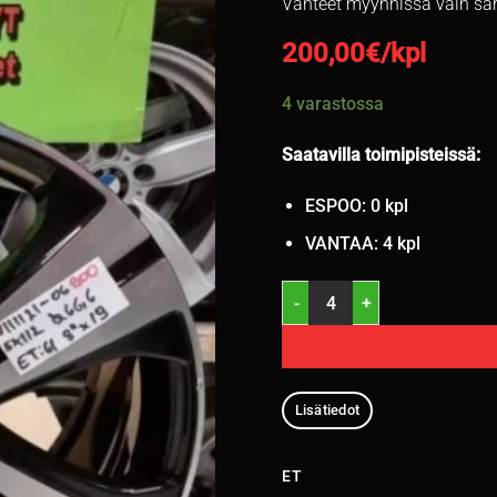
Vanteet myynnissä vain sa
200,00
€/kpl
4 varastossa
Saatavilla toimipisteissä:
ESPOO: 0 kpl
VANTAA: 4 kpl
19" 5x112 ET61 KR66,6 L8" OE
Lisätiedot
ET