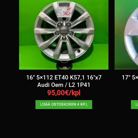
,5″
16″ 5×112 ET40 K57,1 16″x7
17″ 5
Audi Oem / L2 1P41
95,00
€/kpl
LISÄÄ OSTOSKORIIN 4 KPL
L