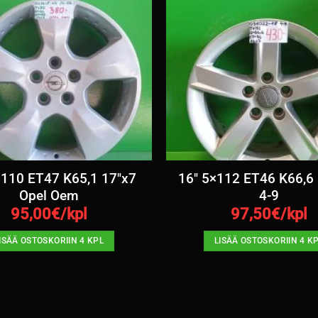
×110 ET47 K65,1 17″x7
16″ 5×112 ET46 K66,6 
Opel Oem
4-9
95,00
€/kpl
97,50
€/kpl
ISÄÄ OSTOSKORIIN 4 KPL
LISÄÄ OSTOSKORIIN 4 K