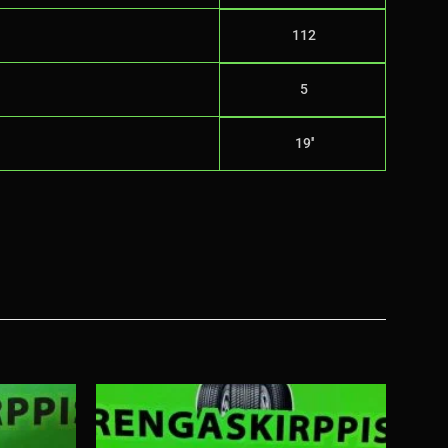
112
5
19''