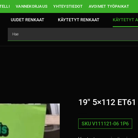
ELLI
VANNEKORJAUS
YHTEYSTIEDOT
AVOIMET TYÖPAIKAT
UUDET RENKAAT
KÄYTETYT RENKAAT
KÄYTETYT A
19″ 5×112 ET61
SKU V111121-06 1P6