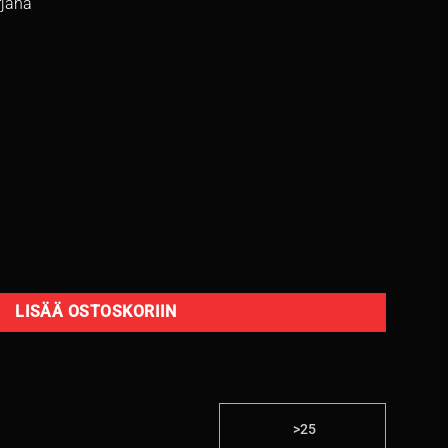
rjana
M / H524 määrä
LISÄÄ OSTOSKORIIN
>25