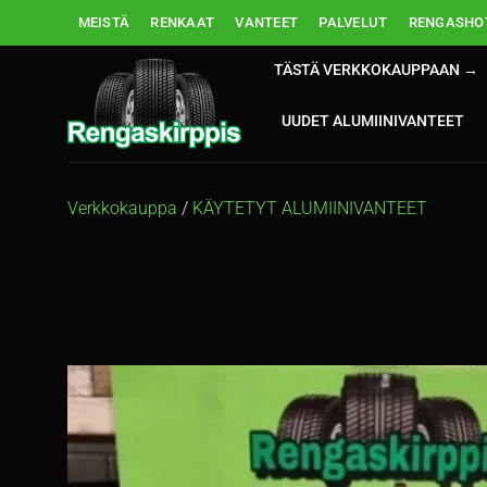
Skip
MEISTÄ
RENKAAT
VANTEET
PALVELUT
RENGASHOT
to
content
TÄSTÄ VERKKOKAUPPAAN →
UUDET ALUMIINIVANTEET
Verkkokauppa
/
KÄYTETYT ALUMIINIVANTEET