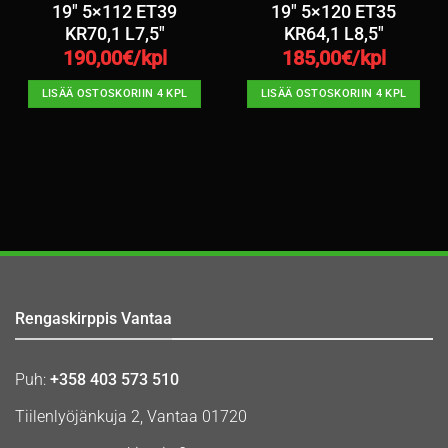
19″ 5×112 ET39
19″ 5×120 ET35
KR70,1 L7,5″
KR64,1 L8,5″
190,00
€/kpl
185,00
€/kpl
LISÄÄ OSTOSKORIIN 4 KPL
LISÄÄ OSTOSKORIIN 4 KPL
Rengaskirppis Vantaa
Puh:
+358 403 573 510
Tiilenlyöjänkuja 2, Vantaa 01720