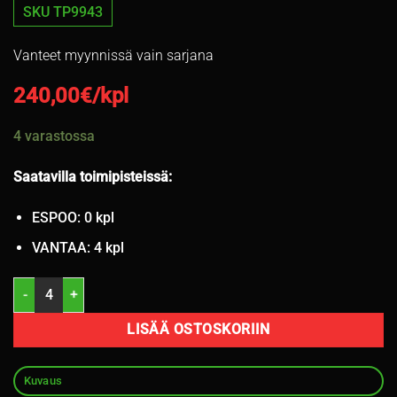
SKU TP9943
Vanteet myynnissä vain sarjana
240,00
€/kpl
4 varastossa
Saatavilla toimipisteissä:
ESPOO: 0 kpl
VANTAA: 4 kpl
19" 5x120 ET40 KR72,6 L8" määrä
LISÄÄ OSTOSKORIIN
Kuvaus