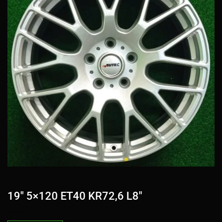
19″ 5×120 ET40 KR72,6 L8″