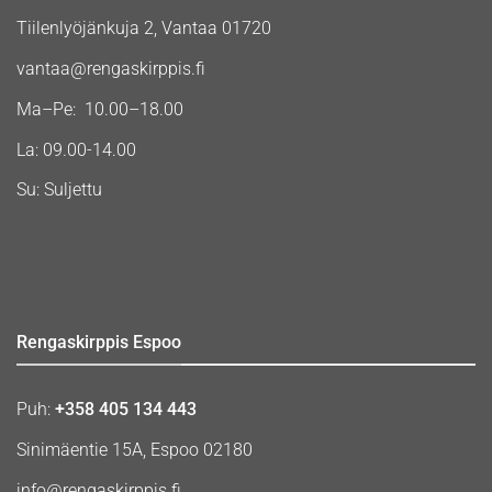
Tiilenlyöjänkuja 2, Vantaa 01720
vantaa@rengaskirppis.fi
Ma–Pe: 10.00–18.00
La: 09.00-14.00
Su: Suljettu
Rengaskirppis Espoo
Puh:
+358 405 134 443
Sinimäentie 15A, Espoo 02180
info@rengaskirppis.fi