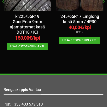
k 225/55R19
245/65R17 Linglong
GoodYear 9mm
kesä 5mm / 4P30
ajamattomat kesä
40,00
€/kpl
DOT18 / K3
Dot17
150,00
€/kpl
LISÄÄ OSTOSKORIIN 2 KPL
LISÄÄ OSTOSKORIIN 4 KPL
Rengaskirppis Vantaa
Puh:
+358 403 573 510