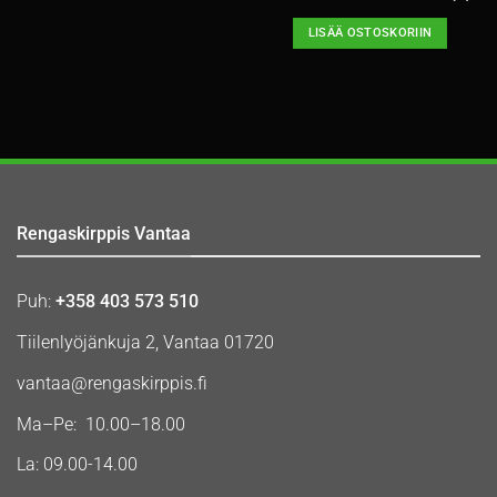
LISÄÄ OSTOSKORIIN
Rengaskirppis Vantaa
Puh:
+358 403 573 510
Tiilenlyöjänkuja 2, Vantaa 01720
vantaa@rengaskirppis.fi
Ma–Pe: 10.00–18.00
La: 09.00-14.00