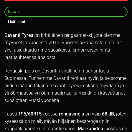
Kuvaus
Lisätiedot
Davanti Tyres
on brittiläinen rengasmerkki, jota olemme
myyneet jo vuodesta 2016. Vuosien aikana siitä on tullut
yksi asiakkaidemme suosikeista erinomaisen hinta-
laatusuhteensa ansiosta.
Rengaskirppis on Davantin virallinen maahantuoja
Suomessa. Tunnemme Davanti-renkaat hyvin ja seisomme
niiden laadun takana. Davanti Tyres -renkaita myydään jo
yli 80 maassa ympäri maailmaa, ja merkki on kasvattanut
suosiotaan vuosi vuodelta.
Tässä
195/60R15
koossa
rengasmelu
on vain
68 dB
, joten
kyseessä on miellyttävän hiljainen kesärengas niin
kaupunkiajoon kuin maantieajoon.
Märkäpidon
luokitus on