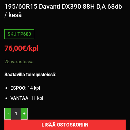
195/60R15 Davanti DX390 88H D,A 68db
/ kesä
SKU TP680
76,00
€/kpl
25 varastossa
Saatavilla toimipisteissä:
ESPOO: 14 kpl
VANTAA: 11 kpl
195/60R15 Davanti DX390 88H D,A 68db / kesä määrä
LISÄÄ OSTOSKORIIN