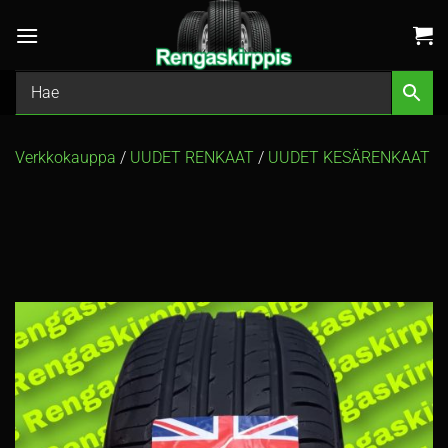
Skip
to
content
Verkkokauppa
/
UUDET RENKAAT
/
UUDET KESÄRENKAAT