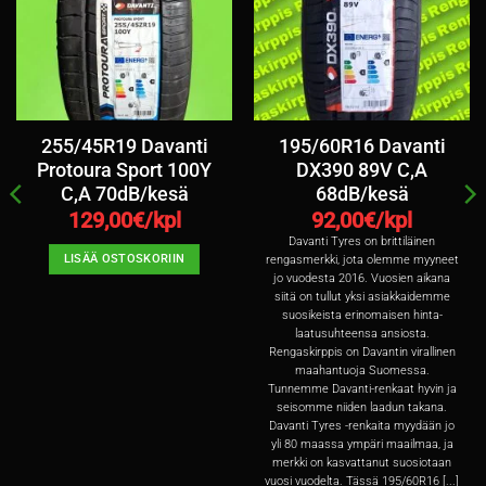
255/45R19 Davanti
195/60R16 Davanti
Protoura Sport 100Y
DX390 89V C,A
C,A 70dB/kesä
68dB/kesä
129,00
€/kpl
92,00
€/kpl
Davanti Tyres on brittiläinen
LISÄÄ OSTOSKORIIN
rengasmerkki, jota olemme myyneet
jo vuodesta 2016. Vuosien aikana
siitä on tullut yksi asiakkaidemme
suosikeista erinomaisen hinta-
laatusuhteensa ansiosta.
Rengaskirppis on Davantin virallinen
maahantuoja Suomessa.
Tunnemme Davanti-renkaat hyvin ja
seisomme niiden laadun takana.
Davanti Tyres -renkaita myydään jo
yli 80 maassa ympäri maailmaa, ja
merkki on kasvattanut suosiotaan
vuosi vuodelta. Tässä 195/60R16 [...]