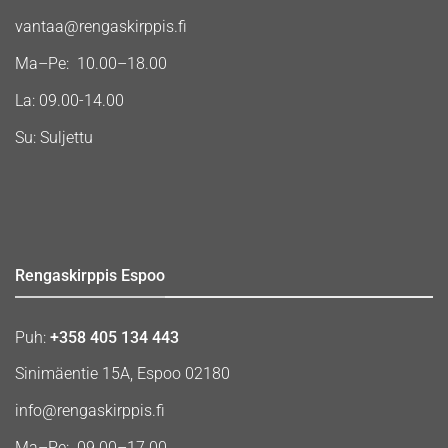
vantaa@rengaskirppis.fi
Ma–Pe: 10.00–18.00
La: 09.00-14.00
Su: Suljettu
Rengaskirppis Espoo
Puh:
+358 405 134 443
Sinimäentie 15A, Espoo 02180
info@rengaskirppis.fi
Ma–Pe: 09.00–17.00