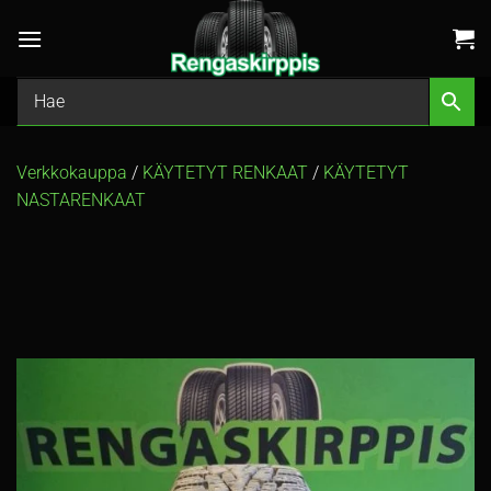
Skip
to
content
Verkkokauppa
/
KÄYTETYT RENKAAT
/
KÄYTETYT
NASTARENKAAT