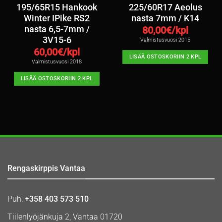
195/65R15 Hankook
225/60R17 Aeolus
Winter IPike RS2
nasta 7mm / K14
nasta 6,5-7mm /
80,00
€/kpl
3V15-6
Valmistusvuosi 2015
60,00
€/kpl
LISÄÄ OSTOSKORIIN 2 KPL
Valmistusvuosi 2018
LISÄÄ OSTOSKORIIN 2 KPL
Rengaskirppis Vantaa
Puh:
+358 403 573 510
Tiilenlyöjänkuja 2, Vantaa 01720