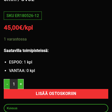
SKU ER180526-12
45,00
€/kpl
1 varastossa
Saatavilla toimipisteissä:
ESPOO: 1 kpl
VANTAA: 0 kpl
195/65R15 Cordiant Snowcross 91T nasta 8mm / 3V32 määrä
LISÄÄ OSTOSKORIIN
Kuvaus