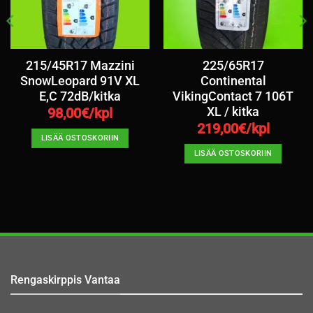
215/45R17 Mazzini
225/65R17
SnowLeopard 91V XL
Continental
E,C 72dB/kitka
VikingContact 7 106T
XL / kitka
98,00
€/kpl
219,00
€/kpl
LISÄÄ OSTOSKORIIN
LISÄÄ OSTOSKORIIN
Rengaskirppis Vantaa