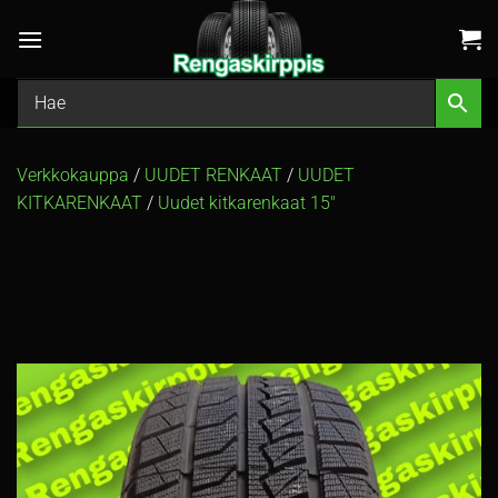
Skip
to
content
Verkkokauppa
/
UUDET RENKAAT
/
UUDET
KITKARENKAAT
/
Uudet kitkarenkaat 15″