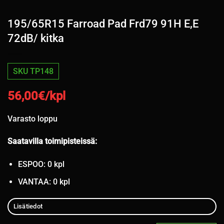
195/65R15 Farroad Pad Frd79 91H E,E
72dB/ kitka
SKU TP148
56,00
€/kpl
Varasto loppu
Saatavilla toimipisteissä:
ESPOO: 0 kpl
VANTAA: 0 kpl
Lisätiedot