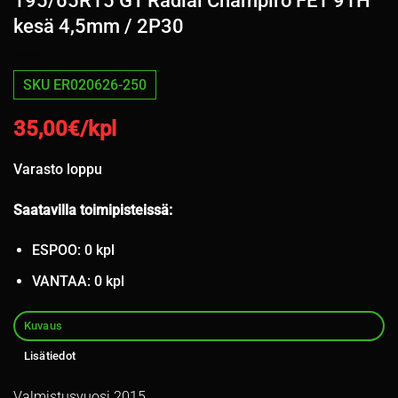
195/65R15 GT Radial Champiro FE1 91H
kesä 4,5mm / 2P30
SKU ER020626-250
35,00
€/kpl
Varasto loppu
Saatavilla toimipisteissä:
ESPOO: 0 kpl
VANTAA: 0 kpl
Kuvaus
Lisätiedot
Valmistusvuosi 2015