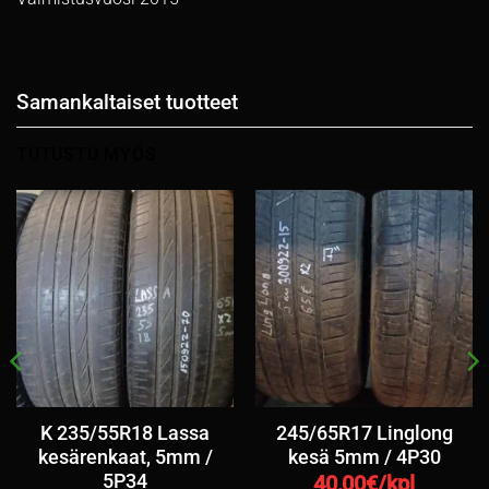
Samankaltaiset tuotteet
TUTUSTU MYÖS
K 235/55R18 Lassa
245/65R17 Linglong
kesärenkaat, 5mm /
kesä 5mm / 4P30
5P34
40,00
€/kpl