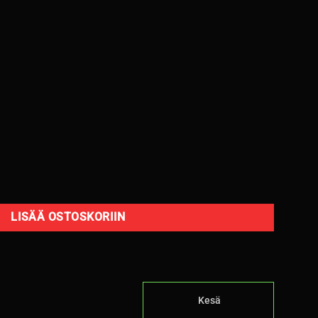
uring TE307 91H C,B 71dB M+S /kesä määrä
LISÄÄ OSTOSKORIIN
Kesä