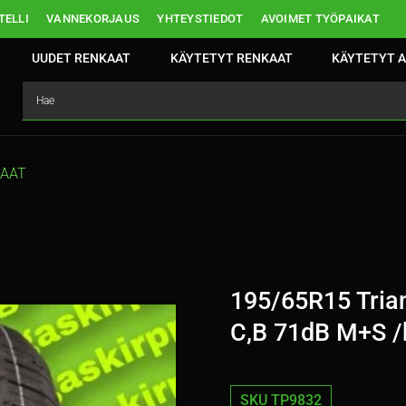
ELLI
VANNEKORJAUS
YHTEYSTIEDOT
AVOIMET TYÖPAIKAT
UUDET RENKAAT
KÄYTETYT RENKAAT
KÄYTETYT A
KAAT
195/65R15 Trian
C,B 71dB M+S /
SKU TP9832