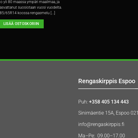
o yli 80 maassa ympäri maailmaa, ja
asvattanut suosiotaan vuosi vuodelta.
85/65R14 koossa rengasmelu [...]
LISÄÄ OSTOSKORIIN
Rengaskirppis Espoo
Puh:
+358 405 134 443
Sinimäentie 15A, Espoo 02
info@rengaskirppis.fi
Ma–Pe: 09.00–17.00