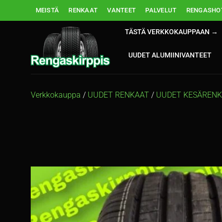
Skip
MEISTÄ
RENKAAT
VANTEET
PALVELUT
RENGASHOT
to
content
TÄSTÄ VERKKOKAUPPAAN →
UUDET ALUMIINIVANTEET
Verkkokauppa
/
UUDET RENKAAT
/
UUDET KESÄREN