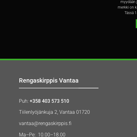
maassa
myydään j
ut
merkki on k
[...]
Tässä 1
Rengaskirppis Vantaa
Puh:
+358 403 573 510
Tiilenlyöjänkuja 2, Vantaa 01720
vantaa@rengaskirppis.fi
Ma–Pe: 10.00–18.00