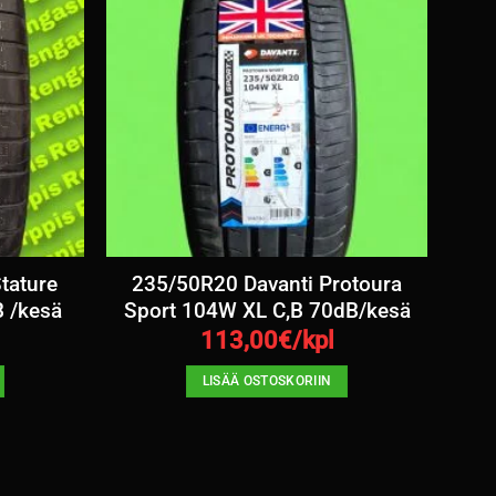
tature
235/50R20 Davanti Protoura
 /kesä
Sport 104W XL C,B 70dB/kesä
113,00
€/kpl
LISÄÄ OSTOSKORIIN