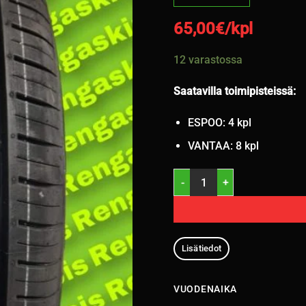
65,00
€/kpl
12 varastossa
Saatavilla toimipisteissä:
ESPOO: 4 kpl
VANTAA: 8 kpl
195/65R15 Triangle Reliax To
Lisätiedot
VUODENAIKA