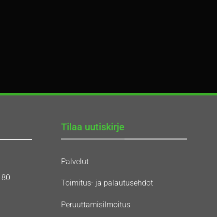
Tilaa uutiskirje
Palvelut
180
Toimitus- ja palautusehdot
Peruuttamisilmoitus