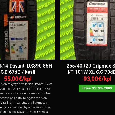
R14 Davanti DX390 86H
255/40R20 Gripmax S
C,B 67dB / kesä
H/T 101W XL C,C 73dB
55,00
€/kpl
93,00
€/kpl
s on myynyt brittiläisen Davanti Tyres
LISÄÄ OSTOSKORIIN
 vuodesta 2016, ja niistä on tullut yksi
emme suosikeista erinomaisen hinta-
teensa ansiosta. Rengaskirppis on
 virallinen maahantuoja Suomessa.
Davanti-renkaat hyvin ja seisomme
adun takana. Davanti Tyres -renkaita