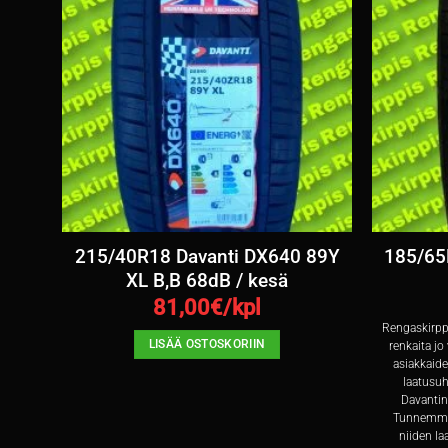
 89V
215/40R18 Davanti DX640 89Y
185/65
XL B,B 68dB / kesä
81,00
€/kpl
 jota
Rengaskirppi
LISÄÄ OSTOSKORIIN
ien
renkaita jo
me
asiakkaid
ensa
laatusuh
inen
Davantin
ti-
Tunnemme 
kana.
niiden la