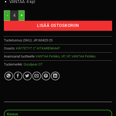
VANTAA: 4 kpl
195/65R16C GoodYear Cargo UltraGrip 104/102T kitka 7,5mm / 3P1
LISÄÄ OSTOSKORIIN
Tuotetunnus (SKU):
JR160425-25
Osasto:
KÄYTETYT C" KITKARENKAAT
Avainsanat tuotteelle
VANTAA Petikko
,
VP
,
VP, VANTAA Petikko
Tuotemerkki:
Goodyear GT
Kuvaus