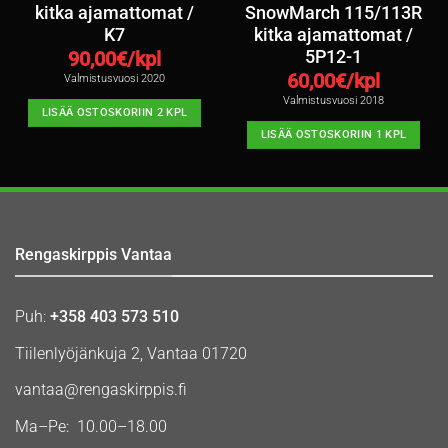
kitka ajamattomat /
SnowMarch 115/113R
K7
kitka ajamattomat /
5P12-1
90,00
€/kpl
60,00
€/kpl
Valmistusvuosi 2020
Valmistusvuosi 2018
LISÄÄ OSTOSKORIIN 2 KPL
LISÄÄ OSTOSKORIIN 1 KPL
Rengaskirppis Vantaa
Puh:
+358 403 573 510
Tiilenlyöjänkuja 2, Vantaa 01720
vantaa@rengaskirppis.fi
Ma–Pe: 10.00–18.00