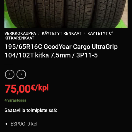
VERKKOKAUPPA
/
KÄYTETYT RENKAAT
/
KÄYTETYT C"
KITKARENKAAT
195/65R16C GoodYear Cargo UltraGrip
104/102T kitka 7,5mm / 3P11-5
75,00
€/kpl
4 varastossa
Saatavilla toimipisteissä:
ESPOO: 0 kpl