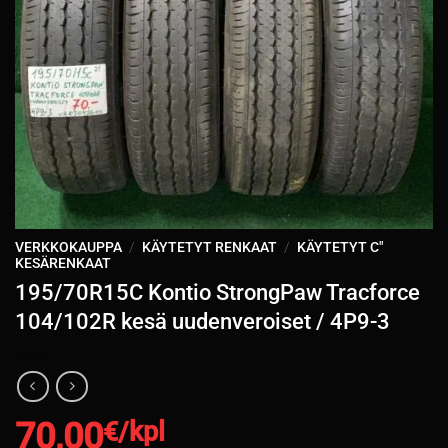
VERKKOKAUPPA
/
KÄYTETYT RENKAAT
/
KÄYTETYT C"
KESÄRENKAAT
195/70R15C Kontio StrongPaw Tracforce
104/102R kesä uudenveroiset / 4P9-3
70,00
€/kpl