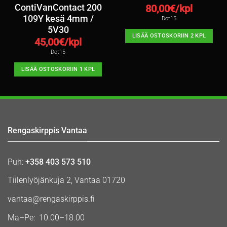
ContiVanContact 200
80,00
€/kpl
109Y kesä 4mm /
Dot15
5V30
LISÄÄ OSTOSKORIIN 2 KPL
45,00
€/kpl
Dot15
LISÄÄ OSTOSKORIIN 1 KPL
Rengaskirppis Vantaa
Puh:
+358 403 573 510
Tiilenlyöjänkuja 2, Vantaa 01720
vantaa@rengaskirppis.fi
Ma–Pe: 10.00–18.00