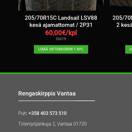
l
205/70R15C Landsail LSV88
205/70
13-
kesä ajamattomat / 2P31
2 kes
60,00
€/kpl
Dot19
LISÄÄ OSTOSKORIIN 1 KPL
L
Rengaskirppis Vantaa
Puh:
+358 403 573 510
Tiilenlyöjänkuja 2, Vantaa 01720