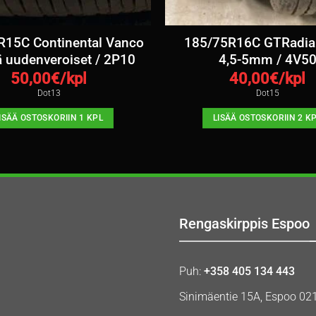
R15C Continental Vanco
185/75R16C GTRadial
ä uudenveroiset / 2P10
4,5-5mm / 4V5
50,00
€/kpl
40,00
€/kpl
Dot13
Dot15
ISÄÄ OSTOSKORIIN 1 KPL
LISÄÄ OSTOSKORIIN 2 K
Rengaskirppis Espoo
Puh:
+358 405 134 443
Sinimäentie 15A, Espoo 02