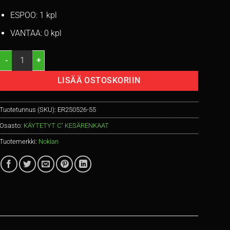
ESPOO: 1 kpl
VANTAA: 0 kpl
195/70R15C Nokian Hakka C2 104/102R kesä 6mm / 2P30 määrä
LISÄÄ OSTOSKORIIN
Tuotetunnus (SKU):
ER250526-55
Osasto:
KÄYTETYT C" KESÄRENKAAT
Tuotemerkki:
Nokian