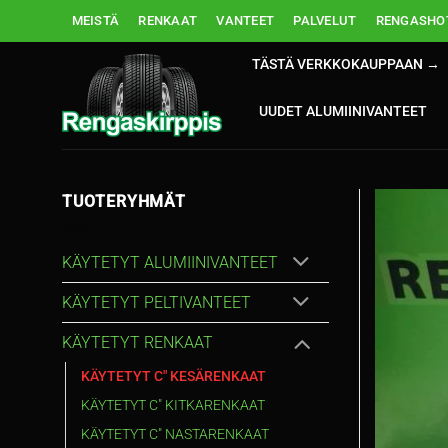
Skip
MEISTÄ
RENKAAT
VANTEET
PALVELUT
RENGASHOT
to
content
TÄSTÄ VERKKOKAUPPAAN →
UUDET ALUMIINIVANTEET
TUOTERYHMÄT
KÄYTETYT ALUMIINIVANTEET
KÄYTETYT PELTIVANTEET
KÄYTETYT RENKAAT
KÄYTETYT C" KESÄRENKAAT
KÄYTETYT C" KITKARENKAAT
KÄYTETYT C" NASTARENKAAT