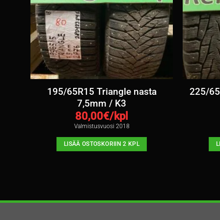
7-
195/65R15 Triangle nasta
225/65
7,5mm / K3
80,00
€/kpl
Valmistusvuosi 2018
LISÄÄ OSTOSKORIIN 2 KPL
L