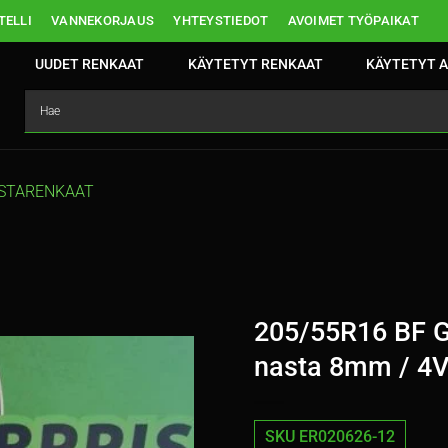
ELLI
VANNEKORJAUS
YHTEYSTIEDOT
AVOIMET TYÖPAIKAT
UUDET RENKAAT
KÄYTETYT RENKAAT
KÄYTETYT A
STARENKAAT
205/55R16 BF G
nasta 8mm / 4
SKU ER020626-12