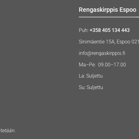
Rengaskirppis Espoo
Puh:
+358 405 134 443
Sinimäentie 15A, Espoo 02
info@rengaskirppis.fi
Ma–Pe: 09.00–17.00
La: Suljettu
Su: Suljettu
ätetään.