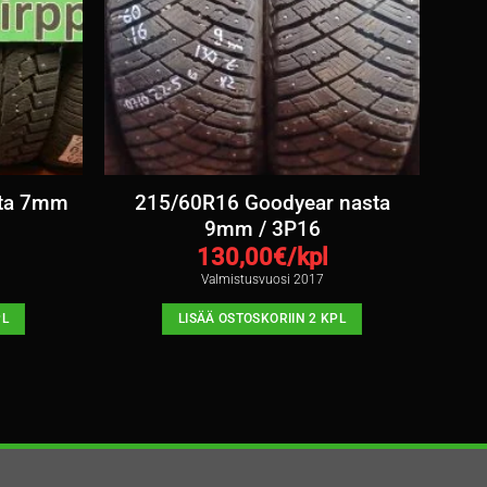
sta 7mm
215/60R16 Goodyear nasta
9mm / 3P16
130,00
€/kpl
Valmistusvuosi 2017
PL
LISÄÄ OSTOSKORIIN 2 KPL