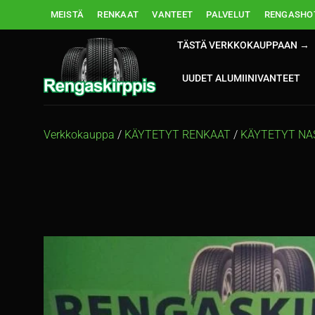
Skip
MEISTÄ
RENKAAT
VANTEET
PALVELUT
RENGASHOT
to
content
TÄSTÄ VERKKOKAUPPAAN →
UUDET ALUMIINIVANTEET
Verkkokauppa
/
KÄYTETYT RENKAAT
/
KÄYTETYT NA