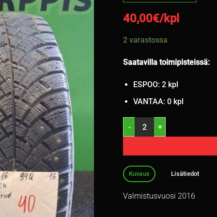
40,00
€/kpl
2 varastossa
Saatavilla toimipisteissä:
ESPOO: 2 kpl
VANTAA: 0 kpl
205/55R16 BF Goodrich G-For
Kuvaus
Lisätiedot
Valmistusvuosi 2016