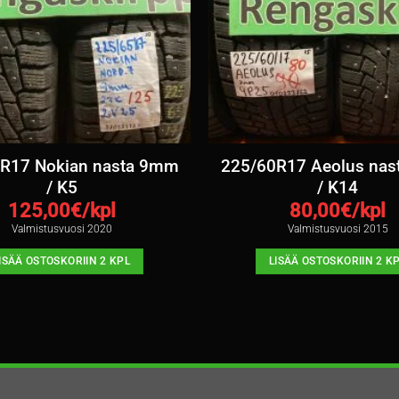
R17 Nokian nasta 9mm
225/60R17 Aeolus na
/ K5
/ K14
125,00
€/kpl
80,00
€/kpl
Valmistusvuosi 2020
Valmistusvuosi 2015
ISÄÄ OSTOSKORIIN 2 KPL
LISÄÄ OSTOSKORIIN 2 K