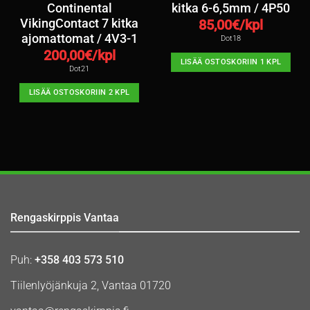
Continental
kitka 6-6,5mm / 4P50
VikingContact 7 kitka
85,00
€/kpl
ajomattomat / 4V3-1
Dot18
200,00
€/kpl
LISÄÄ OSTOSKORIIN 1 KPL
Dot21
LISÄÄ OSTOSKORIIN 2 KPL
Rengaskirppis Vantaa
Puh:
+358 403 573 510
Tiilenlyöjänkuja 2, Vantaa 01720