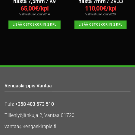
nasta 7,5mm / K9
nasta 7mm / 2V33
65,00
€/kpl
110,00
€/kpl
Valmistusvuosi 2014
Valmistusvuosi 2020
LISÄÄ OSTOSKORIIN 2 KPL
LISÄÄ OSTOSKORIIN 2 KPL
Rengaskirppis Vantaa
Puh:
+358 403 573 510
Tiilenlyöjänkuja 2, Vantaa 01720
vantaa@rengaskirppis.fi